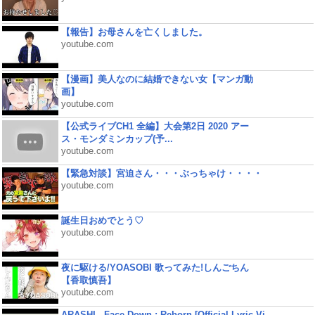
【報告】お母さんを亡くしました。
youtube.com
【漫画】美人なのに結婚できない女【マンガ動
画】
youtube.com
【公式ライブCH1 全編】大会第2日 2020 アー
ス・モンダミンカップ(予...
youtube.com
【緊急対談】宮迫さん・・・ぶっちゃけ・・・・
youtube.com
誕生日おめでとう♡
youtube.com
夜に駆ける/YOASOBI 歌ってみた!しんごちん
【香取慎吾】
youtube.com
ARASHI - Face Down : Reborn [Official Lyric Vi