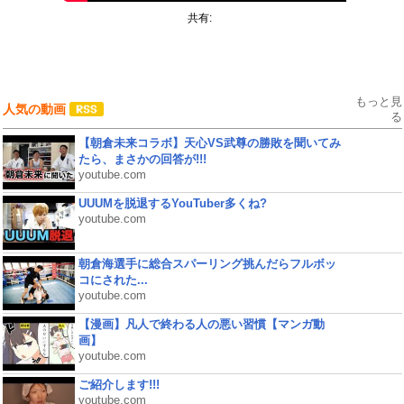
共有:
もっと見
人気の動画
る
【朝倉未来コラボ】天心VS武尊の勝敗を聞いてみ
たら、まさかの回答が!!!
youtube.com
UUUMを脱退するYouTuber多くね?
youtube.com
朝倉海選手に総合スパーリング挑んだらフルボッ
コにされた...
youtube.com
【漫画】凡人で終わる人の悪い習慣【マンガ動
画】
youtube.com
ご紹介します!!!
youtube.com