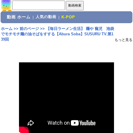
動画 ホーム
人気の動画
|
|
K-POP
ホーム
>>
前のページ
>>
【毎日ラーメン生活】 麺や 寵児 池袋
でモチモチ麺の油そばをすする【Abura Soba】SUSURU TV.第1
39回
もっと見る