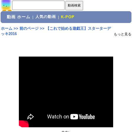
動画 ホーム
人気の動画
|
|
K-POP
ホーム
>>
前のページ
>>
【これで始める遊戯王】スターターデ
ッキ2016
もっと見る