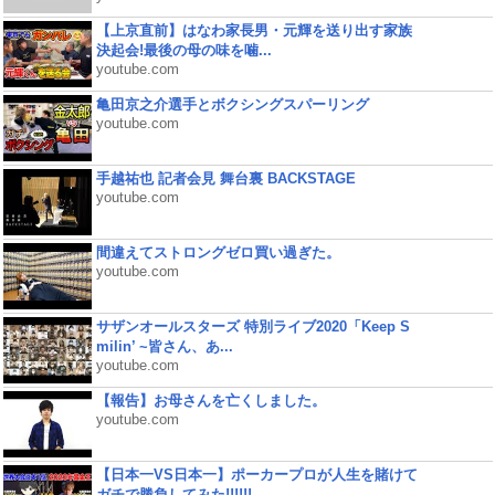
【上京直前】はなわ家長男・元輝を送り出す家族
決起会!最後の母の味を噛...
youtube.com
亀田京之介選手とボクシングスパーリング
youtube.com
手越祐也 記者会見 舞台裏 BACKSTAGE
youtube.com
間違えてストロングゼロ買い過ぎた。
youtube.com
サザンオールスターズ 特別ライブ2020「Keep S
milin’ ~皆さん、あ...
youtube.com
【報告】お母さんを亡くしました。
youtube.com
【日本一VS日本一】ポーカープロが人生を賭けて
ガチで勝負してみた!!!!!!...