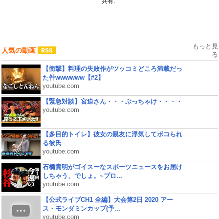
共有:
もっと見
人気の動画
る
【衝撃】料理の失敗作がツッコミどころ満載だっ
た件wwwwww【#2】
youtube.com
【緊急対談】宮迫さん・・・ぶっちゃけ・・・・
youtube.com
【多目的トイレ】彼女の親友に浮気してボコられ
る彼氏
youtube.com
石橋貴明がゴイスーなスポーツニュースをお届け
しちゃう、でしょ。~プロ...
youtube.com
【公式ライブCH1 全編】大会第2日 2020 アー
ス・モンダミンカップ(予...
youtube.com