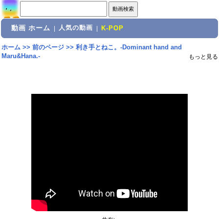
動画 ホーム
人気の動画
|
|
K-POP
ホーム
>>
前のページ
>>
利き手とねこ。-Dominant hand and
Maru&Hana.-
もっと見る