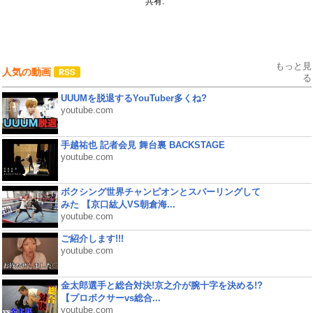
共有:
もっと見
人気の動画
る
UUUMを脱退するYouTuber多くね?
youtube.com
手越祐也 記者会見 舞台裏 BACKSTAGE
youtube.com
ボクシング世界チャンピオンとスパーリングして
みた 【京口紘人VS朝倉海...
youtube.com
ご紹介します!!!
youtube.com
金太郎選手と総合対決!京之介が腕十字を決める!?
【プロボクサーvs総合...
youtube.com