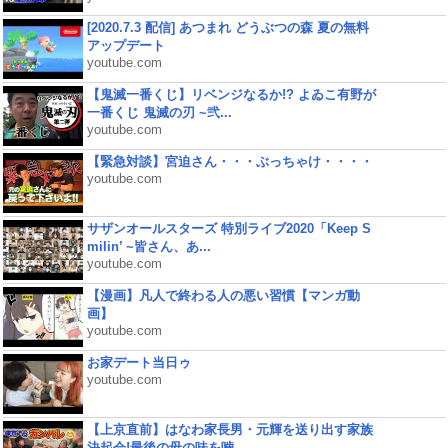
[2020.7.3 配信] あつまれ どうぶつの森 夏の無料
アップデート
youtube.com
【鬼滅一番くじ】リベンジなるか!? よゐこ有野が
一番くじ 鬼滅の刃 ~弐...
youtube.com
【緊急対談】宮迫さん・・・ぶっちゃけ・・・・
youtube.com
サザンオールスターズ 特別ライブ2020「Keep S
milin’ ~皆さん、あ...
youtube.com
【漫画】凡人で終わる人の悪い習慣【マンガ動
画】
youtube.com
お家デート当日ゥ
youtube.com
【上京直前】はなわ家長男・元輝を送り出す家族
決起会!最後の母の味を噛...