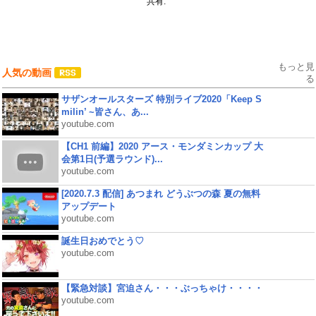
共有:
もっと見
人気の動画
る
サザンオールスターズ 特別ライブ2020「Keep S
milin’ ~皆さん、あ...
youtube.com
【CH1 前編】2020 アース・モンダミンカップ 大
会第1日(予選ラウンド)...
youtube.com
[2020.7.3 配信] あつまれ どうぶつの森 夏の無料
アップデート
youtube.com
誕生日おめでとう♡
youtube.com
【緊急対談】宮迫さん・・・ぶっちゃけ・・・・
youtube.com