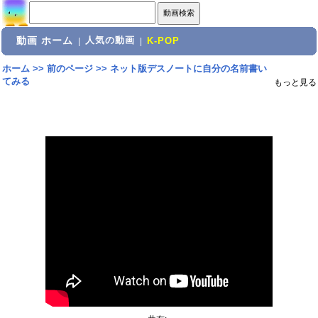
動画 ホーム
人気の動画
|
|
K-POP
ホーム
>>
前のページ
>>
ネット版デスノートに自分の名前書い
てみる
もっと見る