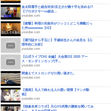
金太郎選手と総合対決!京之介が腕十字を決める!?
【プロボクサーvs総合...
youtube.com
【衝撃】料理の失敗作がツッコミどころ満載だっ
た件wwwwww【#2】
youtube.com
【週刊誌すら手玉に】手越祐也さんの会見を【心
理学的に分析】
youtube.com
【公式ライブCH1 全編】大会第2日 2020 アー
ス・モンダミンカップ(予...
youtube.com
間違えてストロングゼロ買い過ぎた。
youtube.com
【漫画】凡人で終わる人の悪い習慣【マンガ動
画】
youtube.com
【朝倉未来コラボ】天心VS武尊の勝敗を聞いてみ
たら、まさかの回答が!!!