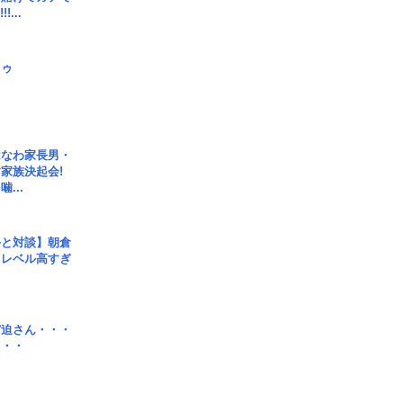
!...
日ゥ
はなわ家長男・
家族決起会!
...
手と対談】朝倉
、レベル高すぎ
宮迫さん・・・
・・・