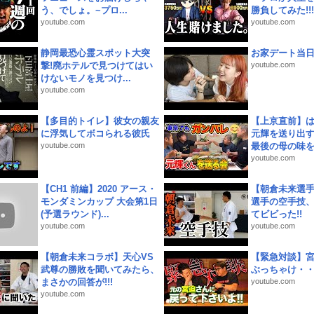
う、でしょ。~プロ...
勝負してみた!!!!!
youtube.com
youtube.com
静岡最恐心霊スポット大突
お家デート当
撃!廃ホテルで見つけてはい
youtube.com
けないモノを見つけ...
youtube.com
【多目的トイレ】彼女の親友
【上京直前】
に浮気してボコられる彼氏
元輝を送り出す
youtube.com
最後の母の味を噛
youtube.com
【CH1 前編】2020 アース・
【朝倉未来選
モンダミンカップ 大会第1日
選手の空手技
(予選ラウンド)...
てビビった!!
youtube.com
youtube.com
【朝倉未来コラボ】天心VS
【緊急対談】
武尊の勝敗を聞いてみたら、
ぶっちゃけ・
まさかの回答が!!!
youtube.com
youtube.com