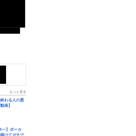
もっと見る
で終わる人の悪
ガ動画】
本一】ポーカ
を賭けてガチで