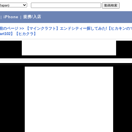
提携/入店
|
iPhone
|
前のページ
>>
【マインクラフト】エンドシティー探してみた!【ヒカキンの
art102】【ヒカクラ】