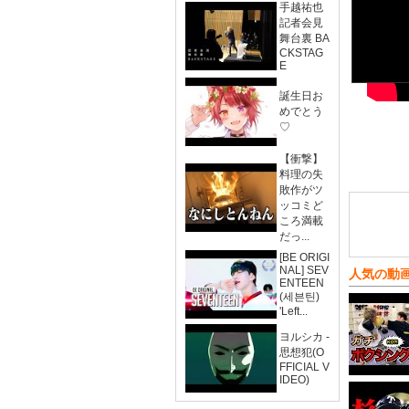
手越祐也
記者会見
舞台裏 BA
CKSTAG
E
誕生日お
めでとう
♡
【衝撃】
料理の失
敗作がツ
ッコミど
ころ満載
だっ...
[BE ORIGI
NAL] SEV
人気の動
ENTEEN
(세븐틴)
'Left...
ヨルシカ -
思想犯(O
FFICIAL V
IDEO)