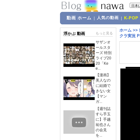
動画 ホーム
人気の動画
|
|
K-POP
ホーム
>>
浮かぶ 動画
もっと見る
クラ実況 P
サザンオ
ールスタ
ーズ 特別
ライブ20
20「Ke
e...
【漫画】
美人なの
に結婚で
きない女
【マン
ガ...
【週刊誌
すら手玉
に】手越
祐也さん
の会見
を...