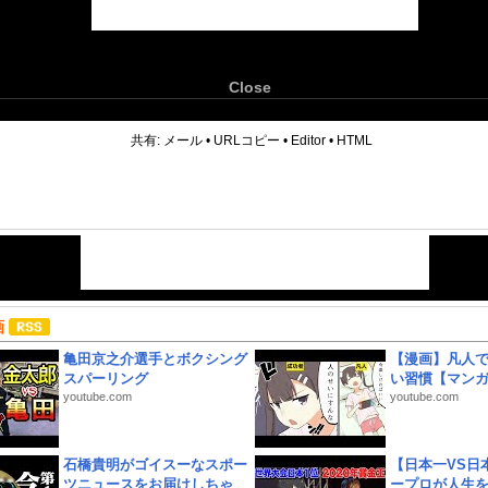
Close
6
共有:
メール
•
URLコピー
•
Editor
•
HTML
画
亀田京之介選手とボクシング
【漫画】凡人
スパーリング
い習慣【マン
youtube.com
youtube.com
石橋貴明がゴイスーなスポー
【日本一VS日
ツニュースをお届けしちゃ
ープロが人生