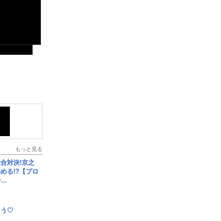
もっと見る
合対決!京之
める!?【プロ
..
とう♡