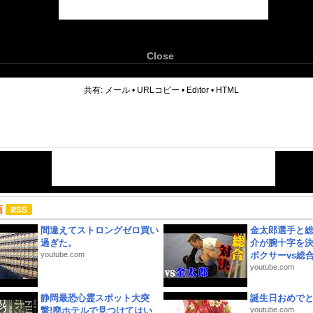
Close
6
共有:
メール
•
URLコピー
•
Editor
•
HTML
画
間違えてストロングゼロ買い
金太郎選手と総
過ぎた。
介が腕十字を決
youtube.com
ボクサーvs総合.
youtube.com
静岡最恐心霊スポット大突
誕生日おめで
撃!廃ホテルで見つけてはい
youtube.com