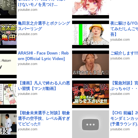
けないモノを見つけ...
youtube.com
亀田京之介選手とボクシング
夜に駆ける/YOA
スパーリング
てみた!しんご
youtube.com
吾】
youtube.com
ARASHI - Face Down : Reb
ご紹介します!!!
orn [Official Lyric Video]
youtube.com
youtube.com
【漫画】凡人で終わる人の悪
【緊急対談】
い習慣【マンガ動画】
ぶっちゃけ・
youtube.com
youtube.com
【朝倉未来選手と対談】朝倉
【CH1 前編】2
選手の空手技、レベル高すぎ
モンダミンカッ
てビビった!!
(予選ラウンド)..
youtube.com
youtube.com