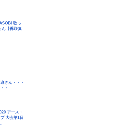
SOBI 歌っ
ちん【香取慎
宮迫さん・・・
・・・
020 アース・
プ 大会第1日
.