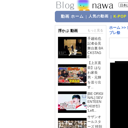
動画 ホーム
人気の動画
|
|
K-POP
ホーム
>>
浮かぶ 動画
もっと見る
プレ祭
手越祐也
記者会見
舞台裏 BA
CKSTAG
E
【上京直
前】はな
わ家長
男・元輝
を送り出
す...
[BE ORIGI
NAL] SEV
ENTEEN
(세븐틴)
'Left...
サザンオ
ールスタ
ーズ 特別