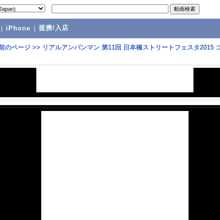
提携/入店
|
iPhone
|
前のページ
>>
リアルアンパンマン 第11回 日本橋ストリートフェスタ2015 