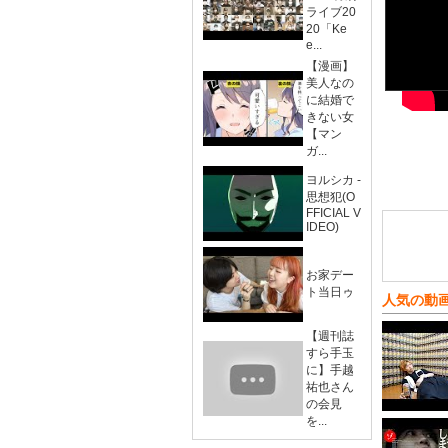
ライブ20
20「Ke
e...
【漫画】
美人なの
に結婚で
きない女
【マン
ガ...
ヨルシカ -
思想犯(O
FFICIAL V
IDEO)
お家デー
ト当日ゥ
人気の動
【週刊誌
すら手玉
に】手越
祐也さん
の会見
を...