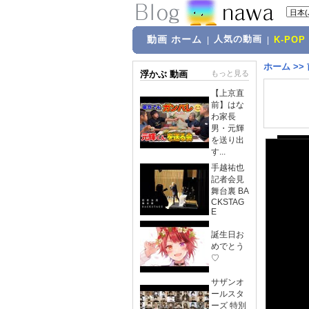
動画 ホーム
人気の動画
|
|
K-POP
ホーム
>>
浮かぶ 動画
もっと見る
【上京直
前】はな
わ家長
男・元輝
を送り出
す...
手越祐也
記者会見
舞台裏 BA
CKSTAG
E
誕生日お
めでとう
♡
サザンオ
ールスタ
ーズ 特別