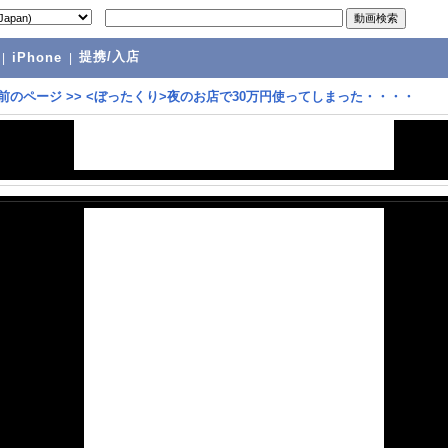
提携/入店
|
iPhone
|
前のページ
>>
<ぼったくり>夜のお店で30万円使ってしまった・・・・