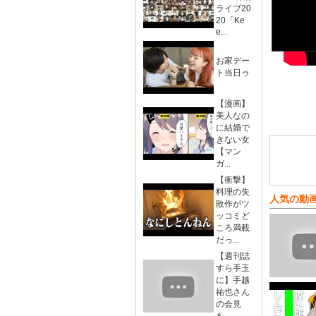
ライブ20
20「Ke
e...
お家デー
ト当日ゥ
【漫画】
美人なの
に結婚で
きない女
【マン
ガ...
【衝撃】
料理の失
人気の動
敗作がツ
ッコミど
ころ満載
だっ...
【週刊誌
すら手玉
に】手越
祐也さん
の会見