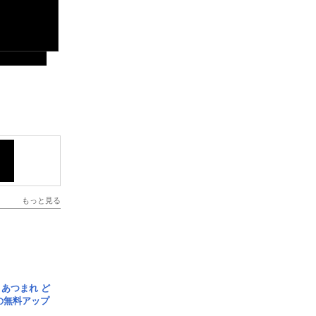
もっと見る
信] あつまれ ど
の無料アップ