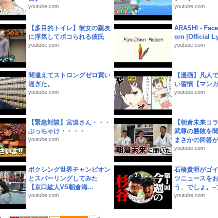
youtube.com
youtube.com
【多目的トイレ】彼女の親友
ARASHI - Face
に浮気してボコられる彼氏
orn [Official L
youtube.com
youtube.com
間違えてストロングゼロ買い
【漫画】凡人
過ぎた。
い習慣【マン
youtube.com
youtube.com
【緊急対談】宮迫さん・・・
【朝倉未来コラ
ぶっちゃけ・・・・
武尊の勝敗を
youtube.com
まさかの回答が!
youtube.com
ボクシング世界チャンピオン
石橋貴明がゴ
とスパーリングしてみた
ツニュースを
【京口紘人VS朝倉海...
う、でしょ。~プ
youtube.com
youtube.com