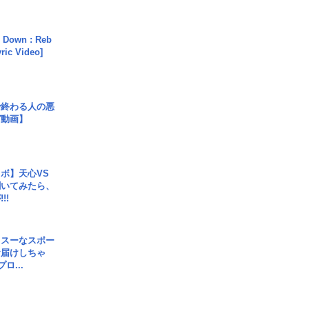
 Down : Reb
yric Video]
で終わる人の悪
ガ動画】
ボ】天心VS
聞いてみたら、
!!
イスーなスポー
お届けしちゃ
ロ...