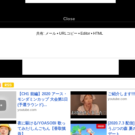
Close
6
共有:
メール
•
URLコピー
•
Editor
•
HTML
画
【CH1 前編】2020 アース・
ご紹介します!!!
モンダミンカップ 大会第1日
youtube.com
(予選ラウンド)...
youtube.com
夜に駆ける/YOASOBI 歌っ
[2020.7.3 配
てみた!しんごちん【香取慎
うぶつの森 夏
吾】
デート