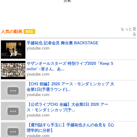
共有:
もっと見
人気の動画
る
手越祐也 記者会見 舞台裏 BACKSTAGE
youtube.com
サザンオールスターズ 特別ライブ2020「Keep S
milin’ ~皆さん、あ...
youtube.com
【CH1 前編】2020 アース・モンダミンカップ 大
会第1日(予選ラウンド)...
youtube.com
【公式ライブCH1 全編】大会第2日 2020 アー
ス・モンダミンカップ(予...
youtube.com
【週刊誌すら手玉に】手越祐也さんの会見を【心
理学的に分析】
youtube.com