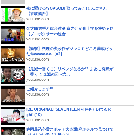
夜に駆ける/YOASOBI 歌ってみた!しんごちん
【香取慎吾】
youtube.com
金太郎選手と総合対決!京之介が腕十字を決める!?
【プロボクサーvs総合...
youtube.com
【衝撃】料理の失敗作がツッコミどころ満載だっ
た件wwwwww【#2】
youtube.com
【鬼滅一番くじ】リベンジなるか!? よゐこ有野が
一番くじ 鬼滅の刃 ~弐...
youtube.com
ご紹介します!!!
youtube.com
[BE ORIGINAL] SEVENTEEN(세븐틴) 'Left & Ri
ght' (4K)
youtube.com
静岡最恐心霊スポット大突撃!廃ホテルで見つけて
はいけないモノを見つけ...