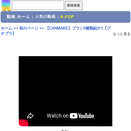
動画 ホーム
人気の動画
|
|
K-POP
ホーム
>>
前のページ
>>
【CANMAKE】ブラシ5種類紹介!!【プ
チプラ】
もっと見る