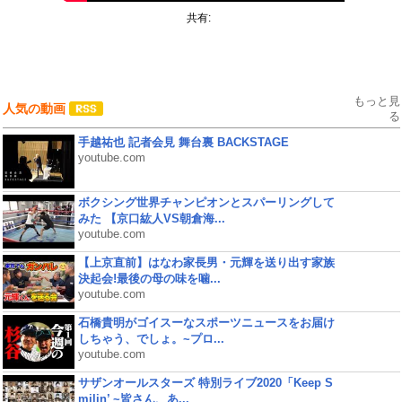
共有:
もっと見
人気の動画
る
手越祐也 記者会見 舞台裏 BACKSTAGE
youtube.com
ボクシング世界チャンピオンとスパーリングして
みた 【京口紘人VS朝倉海...
youtube.com
【上京直前】はなわ家長男・元輝を送り出す家族
決起会!最後の母の味を噛...
youtube.com
石橋貴明がゴイスーなスポーツニュースをお届け
しちゃう、でしょ。~プロ...
youtube.com
サザンオールスターズ 特別ライブ2020「Keep S
milin’ ~皆さん、あ...