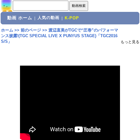
動画 ホーム
人気の動画
|
|
K-POP
ホーム
>>
前のページ
>>
渡辺直美がTGCで“圧巻”のパフォーマ
ンス披露!(TGC SPECIAL LIVE X PUNYUS STAGE)「TGC2016
S/S」
もっと見る