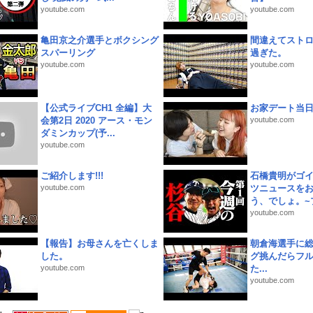
youtube.com
youtube.com
亀田京之介選手とボクシング
間違えてスト
スパーリング
過ぎた。
youtube.com
youtube.com
【公式ライブCH1 全編】大
お家デート当
会第2日 2020 アース・モン
youtube.com
ダミンカップ(予...
youtube.com
ご紹介します!!!
石橋貴明がゴ
youtube.com
ツニュースを
う、でしょ。~プ
youtube.com
【報告】お母さんを亡くしま
朝倉海選手に
した。
グ挑んだらフ
youtube.com
た...
youtube.com