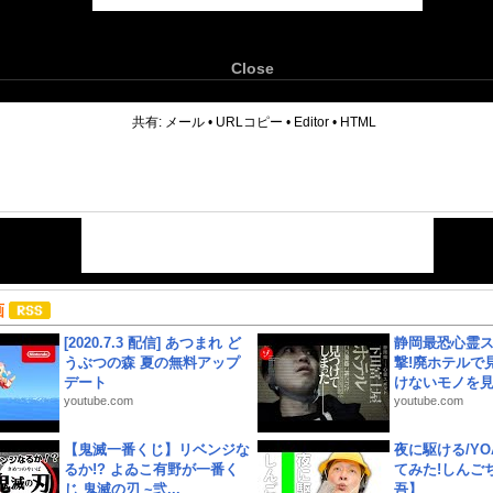
Close
6
共有:
メール
•
URLコピー
•
Editor
•
HTML
画
[2020.7.3 配信] あつまれ ど
静岡最恐心霊
うぶつの森 夏の無料アップ
撃!廃ホテルで
デート
けないモノを見つ
youtube.com
youtube.com
【鬼滅一番くじ】リベンジな
夜に駆ける/YOA
るか!? よゐこ有野が一番く
てみた!しんご
じ 鬼滅の刃 ~弐...
吾】