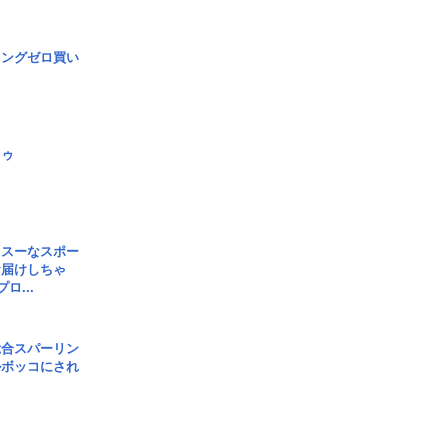
ロングゼロ買い
日ゥ
イスーなスポー
お届けしちゃ
ロ...
総合スパーリン
ルボッコにされ