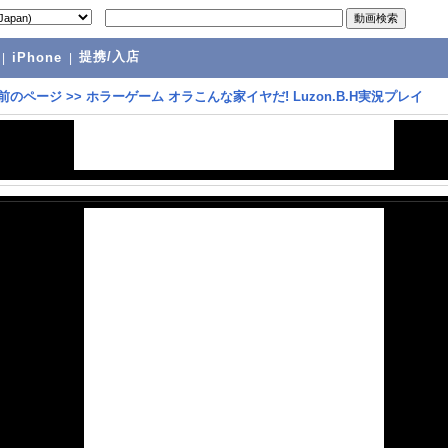
提携/入店
|
iPhone
|
前のページ
>>
ホラーゲーム オラこんな家イヤだ! Luzon.B.H実況プレイ