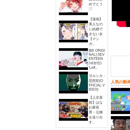
めでとう
♡
【漫画】
美人なの
に結婚で
きない女
【マン
ガ...
[BE ORIGI
NAL] SEV
ENTEEN
(세븐틴)
'Left...
ヨルシカ -
思想犯(O
人気の動
FFICIAL V
IDEO)
【上京直
前】はな
わ家長
男・元輝
を送り出
す...