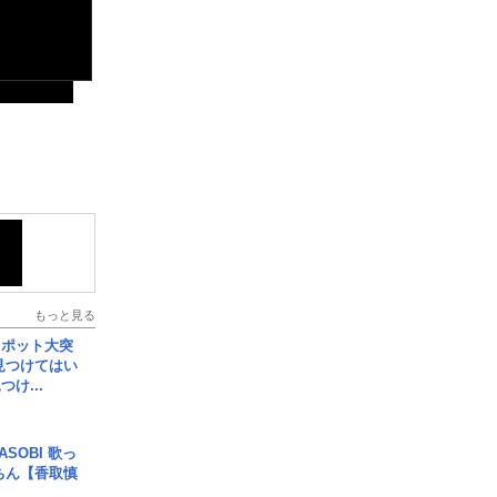
もっと見る
スポット大突
見つけてはい
け...
SOBI 歌っ
ちん【香取慎