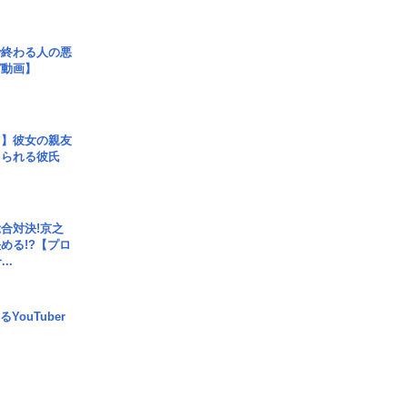
で終わる人の悪
ガ動画】
レ】彼女の親友
コられる彼氏
合対決!京之
める!?【プロ
..
YouTuber