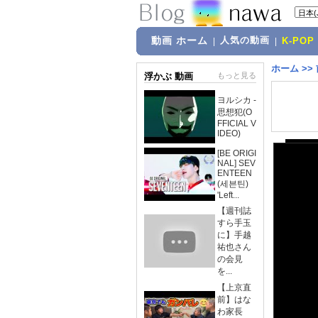
動画 ホーム
人気の動画
|
|
K-POP
ホーム
>>
浮かぶ 動画
もっと見る
ヨルシカ -
思想犯(O
FFICIAL V
IDEO)
[BE ORIGI
NAL] SEV
ENTEEN
(세븐틴)
'Left...
【週刊誌
すら手玉
に】手越
祐也さん
の会見
を...
【上京直
前】はな
わ家長