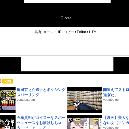
Close
6
共有:
メール
•
URLコピー
•
Editor
•
HTML
画
亀田京之介選手とボクシング
間違えてスト
スパーリング
過ぎた。
youtube.com
youtube.com
石橋貴明がゴイスーなスポー
【漫画】美人
ツニュースをお届けしちゃ
ない女【マン
う、でしょ。~プロ...
youtube.com