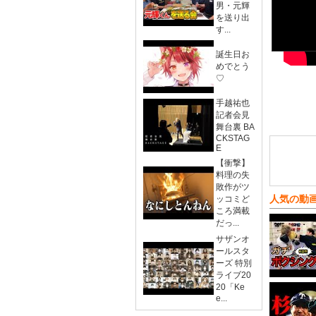
男・元輝
を送り出
す...
誕生日お
めでとう
♡
手越祐也
記者会見
舞台裏 BA
CKSTAG
E
【衝撃】
料理の失
敗作がツ
人気の動
ッコミど
ころ満載
だっ...
サザンオ
ールスタ
ーズ 特別
ライブ20
20「Ke
e...