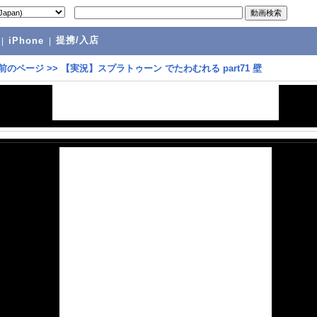
提携/入店
|
iPhone
|
前のページ
>>
【実況】スプラトゥーン でたわむれる part71 壁