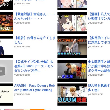
youtube.com
【緊急対談】宮迫さん・・・
【漫画】凡人
ぶっちゃけ・・・・
い習慣【マン
youtube.com
youtube.com
【報告】お母さんを亡くしま
【多目的トイ
した。
に浮気してボ
youtube.com
youtube.com
【公式ライブCH1 全編】大
金太郎選手と総
会第2日 2020 アース・モン
介が腕十字を決
ダミンカップ(予...
ボクサーvs総合.
youtube.com
youtube.com
ARASHI - Face Down : Reb
UUUMを脱退する
orn [Official Lyric Video]
多くね?
youtube.com
youtube.com