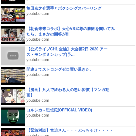
亀田京之介選手とボクシングスパーリング
youtube.com
【朝倉未来コラボ】天心VS武尊の勝敗を聞いてみ
たら、まさかの回答が!!!
youtube.com
【公式ライブCH1 全編】大会第2日 2020 アー
ス・モンダミンカップ(予...
youtube.com
間違えてストロングゼロ買い過ぎた。
youtube.com
【漫画】凡人で終わる人の悪い習慣【マンガ動
画】
youtube.com
ヨルシカ - 思想犯(OFFICIAL VIDEO)
youtube.com
【緊急対談】宮迫さん・・・ぶっちゃけ・・・・
youtube.com