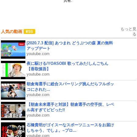
共有:
もっと見
人気の動画
る
[2020.7.3 配信] あつまれ どうぶつの森 夏の無料
アップデート
youtube.com
夜に駆ける/YOASOBI 歌ってみた!しんごちん
【香取慎吾】
youtube.com
朝倉海選手に総合スパーリング挑んだらフルボッ
コにされた...
youtube.com
【朝倉未来選手と対談】朝倉選手の空手技、レベ
ル高すぎてビビった!!
youtube.com
石橋貴明がゴイスーなスポーツニュースをお届け
しちゃう、でしょ。~プロ...
youtube.com