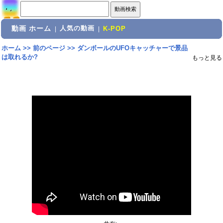
動画 ホーム
人気の動画
|
|
K-POP
ホーム
>>
前のページ
>>
ダンボールのUFOキャッチャーで景品
は取れるか?
もっと見る