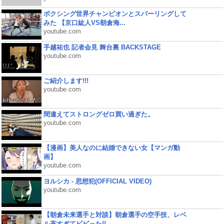
ボクシング世界チャンピオンとスパーリングして
みた 【京口紘人VS朝倉海...
youtube.com
手越祐也 記者会見 舞台裏 BACKSTAGE
youtube.com
ご紹介します!!!
youtube.com
間違えてストロングゼロ買い過ぎた。
youtube.com
【漫画】美人なのに結婚できない女【マンガ動
画】
youtube.com
ヨルシカ - 思想犯(OFFICIAL VIDEO)
youtube.com
【朝倉未来選手と対談】朝倉選手の空手技、レベ
ル高すぎてビビった!!