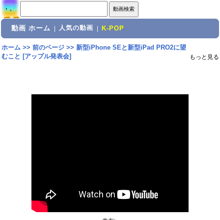
動画 ホーム
人気の動画
|
|
K-POP
ホーム
>>
前のページ
>>
新型iPhone SEと新型iPad PRO2に望
むこと [アップル発表会]
もっと見る