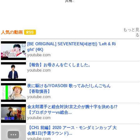
共有:
もっと見
人気の動画
る
[BE ORIGINAL] SEVENTEEN(세븐틴) 'Left & Ri
ght' (4K)
youtube.com
【報告】お母さんを亡くしました。
youtube.com
夜に駆ける/YOASOBI 歌ってみた!しんごちん
【香取慎吾】
youtube.com
金太郎選手と総合対決!京之介が腕十字を決める!?
【プロボクサーvs総合...
youtube.com
【CH1 前編】2020 アース・モンダミンカップ 大
会第1日(予選ラウンド)...
youtube.com