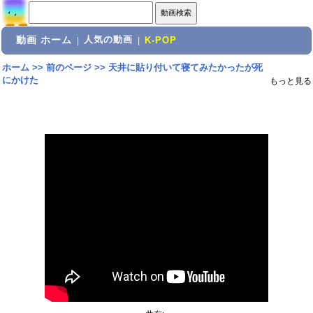
動画 ホーム
人気の動画
|
|
K-POP
ホーム
>>
前のページ
>>
天井に貼り付いて寝てみたかったが死
にかけた
もっと見る