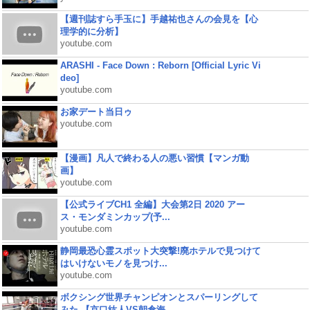
【週刊誌すら手玉に】手越祐也さんの会見を【心
理学的に分析】
youtube.com
ARASHI - Face Down : Reborn [Official Lyric Vi
deo]
youtube.com
お家デート当日ゥ
youtube.com
【漫画】凡人で終わる人の悪い習慣【マンガ動
画】
youtube.com
【公式ライブCH1 全編】大会第2日 2020 アー
ス・モンダミンカップ(予...
youtube.com
静岡最恐心霊スポット大突撃!廃ホテルで見つけて
はいけないモノを見つけ...
youtube.com
ボクシング世界チャンピオンとスパーリングして
みた 【京口紘人VS朝倉海...