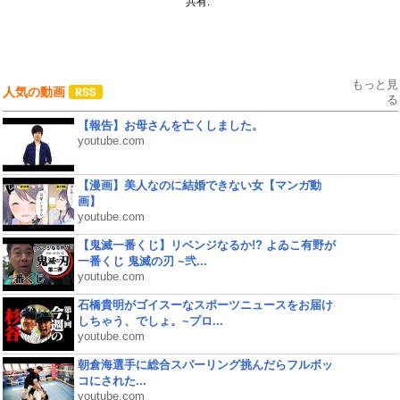
共有:
もっと見
人気の動画
る
【報告】お母さんを亡くしました。
youtube.com
【漫画】美人なのに結婚できない女【マンガ動
画】
youtube.com
【鬼滅一番くじ】リベンジなるか!? よゐこ有野が
一番くじ 鬼滅の刃 ~弐...
youtube.com
石橋貴明がゴイスーなスポーツニュースをお届け
しちゃう、でしょ。~プロ...
youtube.com
朝倉海選手に総合スパーリング挑んだらフルボッ
コにされた...
youtube.com