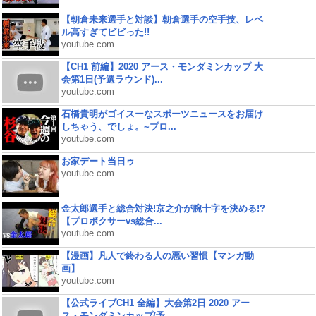
【朝倉未来選手と対談】朝倉選手の空手技、レベ
ル高すぎてビビった!!
youtube.com
【CH1 前編】2020 アース・モンダミンカップ 大
会第1日(予選ラウンド)...
youtube.com
石橋貴明がゴイスーなスポーツニュースをお届け
しちゃう、でしょ。~プロ...
youtube.com
お家デート当日ゥ
youtube.com
金太郎選手と総合対決!京之介が腕十字を決める!?
【プロボクサーvs総合...
youtube.com
【漫画】凡人で終わる人の悪い習慣【マンガ動
画】
youtube.com
【公式ライブCH1 全編】大会第2日 2020 アー
ス・モンダミンカップ(予...