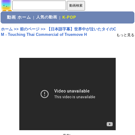
動画 ホーム
人気の動画
|
|
K-POP
ホーム
>>
前のページ
>>
【日本語字幕】世界中が泣いたタイのC
M - Touching Thai Commercial of Truemove H
もっと見る