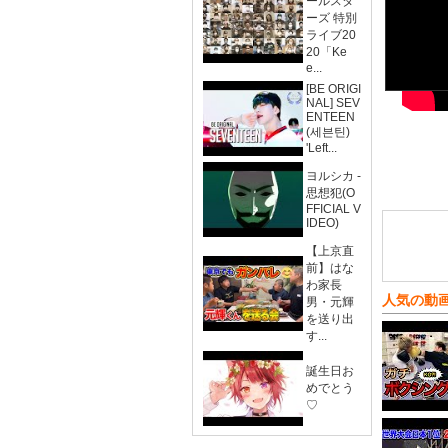
ールスタ
ーズ 特別
ライブ20
20「Ke
e...
[BE ORIGI
NAL] SEV
ENTEEN
(세븐틴)
'Left...
ヨルシカ -
思想犯(O
FFICIAL V
IDEO)
【上京直
前】はな
わ家長
人気の動
男・元輝
を送り出
す...
誕生日お
めでとう
♡