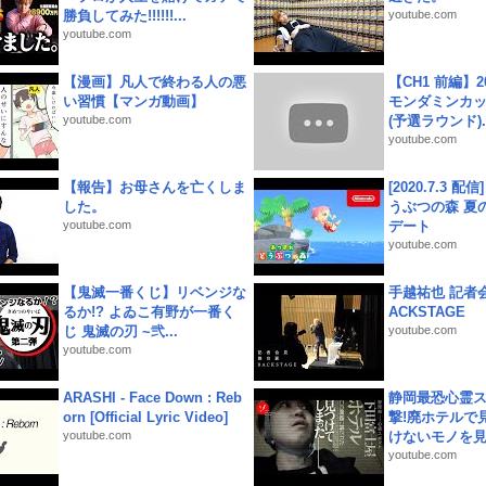
勝負してみた!!!!!!...
youtube.com
youtube.com
【漫画】凡人で終わる人の悪
【CH1 前編】2
い習慣【マンガ動画】
モンダミンカッ
youtube.com
(予選ラウンド)..
youtube.com
【報告】お母さんを亡くしま
[2020.7.3 配
した。
うぶつの森 夏
youtube.com
デート
youtube.com
【鬼滅一番くじ】リベンジな
手越祐也 記者会
るか!? よゐこ有野が一番く
ACKSTAGE
じ 鬼滅の刃 ~弐...
youtube.com
youtube.com
ARASHI - Face Down : Reb
静岡最恐心霊
orn [Official Lyric Video]
撃!廃ホテルで
youtube.com
けないモノを見つ
youtube.com