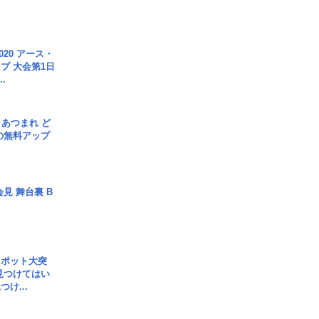
020 アース・
プ 大会第1日
.
信] あつまれ ど
の無料アップ
見 舞台裏 B
スポット大突
見つけてはい
け...