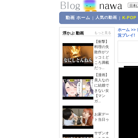
動画 ホーム
人気の動画
|
|
K-POP
ホーム
>>
浮かぶ 動画
もっと見る
況プレイ!
【衝撃】
料理の失
敗作がツ
ッコミど
ころ満載
だっ...
【漫画】
美人なの
に結婚で
きない女
【マン
ガ...
お家デー
ト当日ゥ
サザンオ