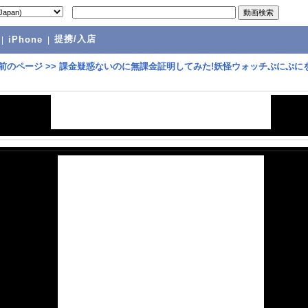
提携/入店
|
iPhone
|
前のページ
>>
課金疑惑ないのに無課金証明してみた!妖怪ウォッチぷにぷに