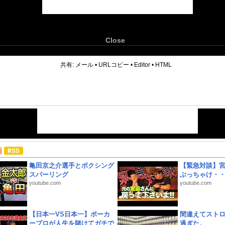
Close
6
共有:
メール
•
URLコピー
•
Editor
•
HTML
画
亀田京之介選手とボクシング
【緊急対談】
スパーリング
ぶっちゃけ・
youtube.com
youtube.com
【日本一VS日本一】ポーカ
間違えてスト
ープロが人生を賭けてガチで
過ぎた。