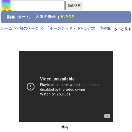
動画 ホーム
人気の動画
|
|
K-POP
ホーム
>>
前のページ
>>
「ホーンテッド・キャンパス」予告篇
もっと見る
共有: