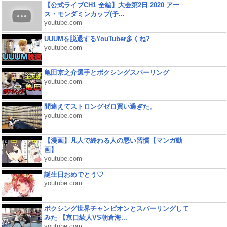
【公式ライブCH1 全編】大会第2日 2020 アー
ス・モンダミンカップ(予...
youtube.com
UUUMを脱退するYouTuber多くね?
youtube.com
亀田京之介選手とボクシングスパーリング
youtube.com
間違えてストロングゼロ買い過ぎた。
youtube.com
【漫画】凡人で終わる人の悪い習慣【マンガ動
画】
youtube.com
誕生日おめでとう♡
youtube.com
ボクシング世界チャンピオンとスパーリングして
みた 【京口紘人VS朝倉海...
youtube.com