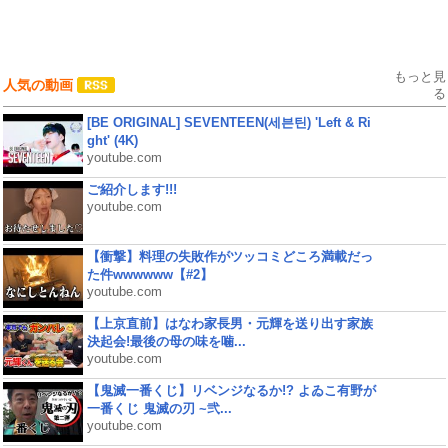
もっと見
人気の動画
る
[BE ORIGINAL] SEVENTEEN(세븐틴) 'Left & Ri
ght' (4K)
youtube.com
ご紹介します!!!
youtube.com
【衝撃】料理の失敗作がツッコミどころ満載だっ
た件wwwwww【#2】
youtube.com
【上京直前】はなわ家長男・元輝を送り出す家族
決起会!最後の母の味を噛...
youtube.com
【鬼滅一番くじ】リベンジなるか!? よゐこ有野が
一番くじ 鬼滅の刃 ~弐...
youtube.com