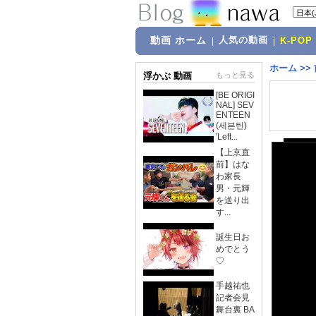
動画 ホーム
人気の動画
|
|
K-POP
ホーム
>>
浮かぶ 動画
もっと見る
[BE ORIGI
NAL] SEV
ENTEEN
(세븐틴)
'Left...
【上京直
前】はな
わ家長
男・元輝
を送り出
す...
誕生日お
めでとう
♡
手越祐也
記者会見
舞台裏 BA