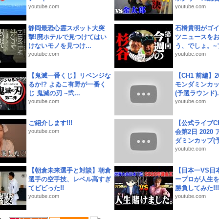
youtube.com
youtube.com
静岡最恐心霊スポット大突
石橋貴明がゴ
撃!廃ホテルで見つけてはい
ツニュースを
けないモノを見つけ...
う、でしょ。~プ
youtube.com
youtube.com
【鬼滅一番くじ】リベンジな
【CH1 前編】2
るか!? よゐこ有野が一番く
モンダミンカッ
じ 鬼滅の刃 ~弐...
(予選ラウンド)..
youtube.com
youtube.com
ご紹介します!!!
【公式ライブC
youtube.com
会第2日 2020
ダミンカップ(予.
youtube.com
【朝倉未来選手と対談】朝倉
【日本一VS日
選手の空手技、レベル高すぎ
ープロが人生
てビビった!!
勝負してみた!!!!!
youtube.com
youtube.com