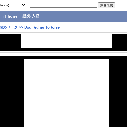
提携/入店
|
iPhone
|
前のページ
>>
Dog Riding Tortoise