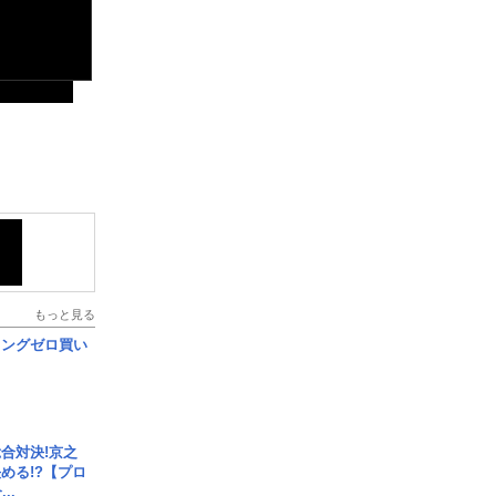
もっと見る
ロングゼロ買い
合対決!京之
める!?【プロ
..