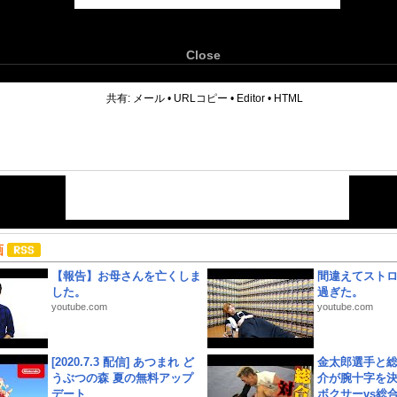
Close
6
共有:
メール
•
URLコピー
•
Editor
•
HTML
画
【報告】お母さんを亡くしま
間違えてスト
した。
過ぎた。
youtube.com
youtube.com
[2020.7.3 配信] あつまれ ど
金太郎選手と総
うぶつの森 夏の無料アップ
介が腕十字を決
デート
ボクサーvs総合.