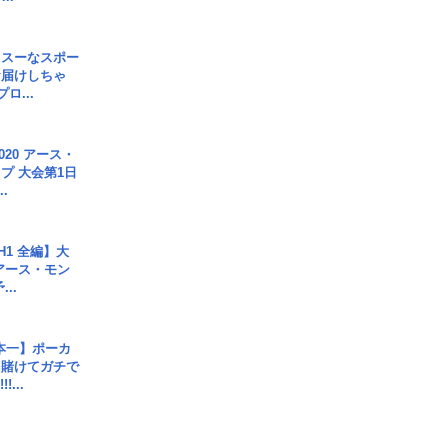
イスーなスポー
お届けしちゃ
ロ...
020 アース・
プ 大会第1日
.
H1 全編】大
 アース・モン
..
本一】ポーカ
を賭けてガチで
!...