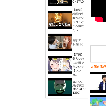
CKSTAG
E
【衝撃】
料理の失
敗作がツ
ッコミど
ころ満載
だっ...
お家デー
ト当日ゥ
【漫画】
美人なの
に結婚で
人気の動
きない女
【マン
ガ...
ヨルシカ -
思想犯(O
FFICIAL V
IDEO)