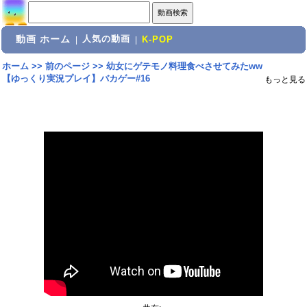
動画 ホーム
人気の動画
|
|
K-POP
ホーム
>>
前のページ
>>
幼女にゲテモノ料理食べさせてみたww
【ゆっくり実況プレイ】バカゲー#16
もっと見る