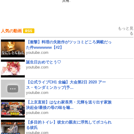
共有:
もっと見
人気の動画
る
【衝撃】料理の失敗作がツッコミどころ満載だっ
た件wwwwww【#2】
youtube.com
誕生日おめでとう♡
youtube.com
【公式ライブCH1 全編】大会第2日 2020 アー
ス・モンダミンカップ(予...
youtube.com
【上京直前】はなわ家長男・元輝を送り出す家族
決起会!最後の母の味を噛...
youtube.com
【多目的トイレ】彼女の親友に浮気してボコられ
る彼氏
youtube.com