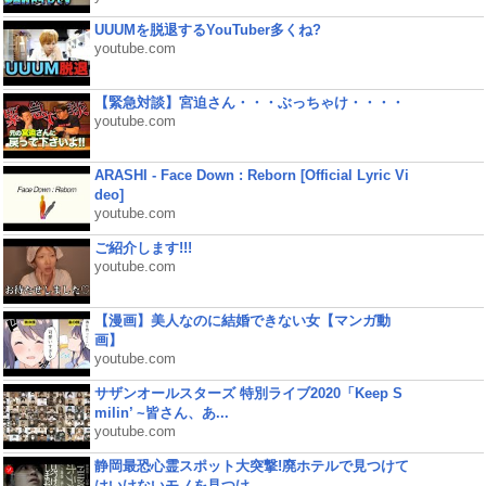
UUUMを脱退するYouTuber多くね?
youtube.com
【緊急対談】宮迫さん・・・ぶっちゃけ・・・・
youtube.com
ARASHI - Face Down : Reborn [Official Lyric Vi
deo]
youtube.com
ご紹介します!!!
youtube.com
【漫画】美人なのに結婚できない女【マンガ動
画】
youtube.com
サザンオールスターズ 特別ライブ2020「Keep S
milin’ ~皆さん、あ...
youtube.com
静岡最恐心霊スポット大突撃!廃ホテルで見つけて
はいけないモノを見つけ...