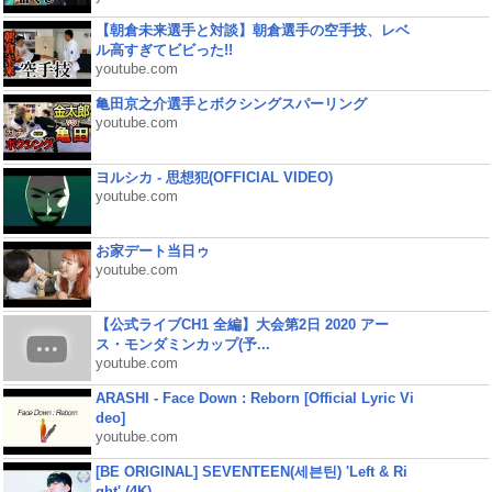
【朝倉未来選手と対談】朝倉選手の空手技、レベ
ル高すぎてビビった!!
youtube.com
亀田京之介選手とボクシングスパーリング
youtube.com
ヨルシカ - 思想犯(OFFICIAL VIDEO)
youtube.com
お家デート当日ゥ
youtube.com
【公式ライブCH1 全編】大会第2日 2020 アー
ス・モンダミンカップ(予...
youtube.com
ARASHI - Face Down : Reborn [Official Lyric Vi
deo]
youtube.com
[BE ORIGINAL] SEVENTEEN(세븐틴) 'Left & Ri
ght' (4K)