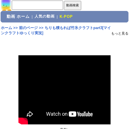
動画 ホーム
人気の動画
|
|
K-POP
ホーム
>>
前のページ
>>
ちりも積もれば竹氷クラフトpart3[マイ
ンクラフトゆっくり実況]
もっと見る