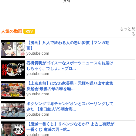
共有:
もっと見
人気の動画
る
【漫画】凡人で終わる人の悪い習慣【マンガ動
画】
youtube.com
石橋貴明がゴイスーなスポーツニュースをお届け
しちゃう、でしょ。~プロ...
youtube.com
【上京直前】はなわ家長男・元輝を送り出す家族
決起会!最後の母の味を噛...
youtube.com
ボクシング世界チャンピオンとスパーリングして
みた 【京口紘人VS朝倉海...
youtube.com
【鬼滅一番くじ】リベンジなるか!? よゐこ有野が
一番くじ 鬼滅の刃 ~弐...
youtube.com