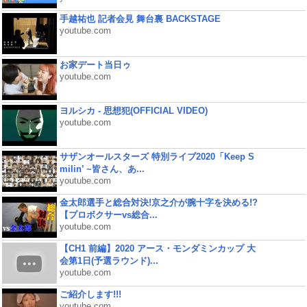
手越祐也 記者会見 舞台裏 BACKSTAGE
youtube.com
お家デート当日ゥ
youtube.com
ヨルシカ - 思想犯(OFFICIAL VIDEO)
youtube.com
サザンオールスターズ 特別ライブ2020「Keep S
milin’ ~皆さん、あ...
youtube.com
金太郎選手と総合対決!京之介が腕十字を決める!?
【プロボクサーvs総合...
youtube.com
【CH1 前編】2020 アース・モンダミンカップ 大
会第1日(予選ラウンド)...
youtube.com
ご紹介します!!!
youtube.com