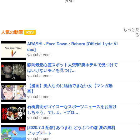
共有:
もっと見
人気の動画
る
ARASHI - Face Down : Reborn [Official Lyric Vi
deo]
youtube.com
静岡最恐心霊スポット大突撃!廃ホテルで見つけて
はいけないモノを見つけ...
youtube.com
【漫画】美人なのに結婚できない女【マンガ動
画】
youtube.com
石橋貴明がゴイスーなスポーツニュースをお届け
しちゃう、でしょ。~プロ...
youtube.com
[2020.7.3 配信] あつまれ どうぶつの森 夏の無料
アップデート
youtube.com