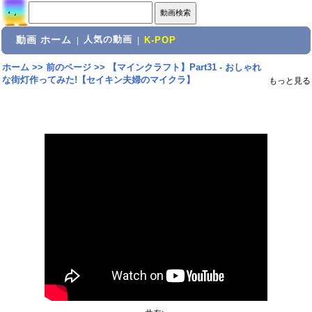
動画 ホーム
人気の動画
|
|
K-POP
ホーム
>>
前のページ
>>
【マインクラフト】Part31 - おしゃれ
な街灯作ってみた!【セイキン夫婦のマイクラ】
もっと見る