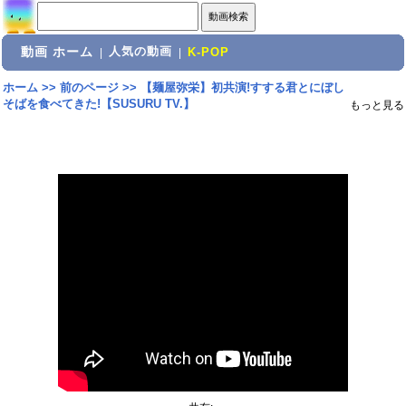
動画 ホーム
人気の動画
|
|
K-POP
ホーム
>>
前のページ
>>
【麺屋弥栄】初共演!すする君とにぼし
そばを食べてきた!【SUSURU TV.】
もっと見る