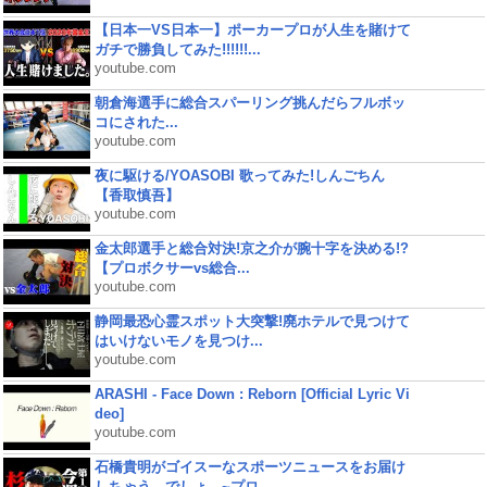
【日本一VS日本一】ポーカープロが人生を賭けて
ガチで勝負してみた!!!!!!...
youtube.com
朝倉海選手に総合スパーリング挑んだらフルボッ
コにされた...
youtube.com
夜に駆ける/YOASOBI 歌ってみた!しんごちん
【香取慎吾】
youtube.com
金太郎選手と総合対決!京之介が腕十字を決める!?
【プロボクサーvs総合...
youtube.com
静岡最恐心霊スポット大突撃!廃ホテルで見つけて
はいけないモノを見つけ...
youtube.com
ARASHI - Face Down : Reborn [Official Lyric Vi
deo]
youtube.com
石橋貴明がゴイスーなスポーツニュースをお届け
しちゃう、でしょ。~プロ...