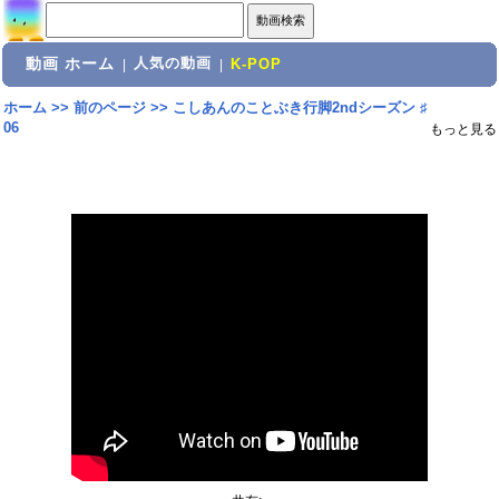
動画 ホーム
人気の動画
|
|
K-POP
ホーム
>>
前のページ
>>
こしあんのことぶき行脚2ndシーズン ♯
06
もっと見る