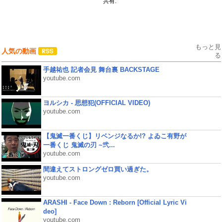
共有:
もっと見
人気の動画
る
手越祐也 記者会見 舞台裏 BACKSTAGE
youtube.com
ヨルシカ - 思想犯(OFFICIAL VIDEO)
youtube.com
【鬼滅一番くじ】リベンジなるか!? よゐこ有野が
一番くじ 鬼滅の刃 ~弐...
youtube.com
間違えてストロングゼロ買い過ぎた。
youtube.com
ARASHI - Face Down : Reborn [Official Lyric Vi
deo]
youtube.com