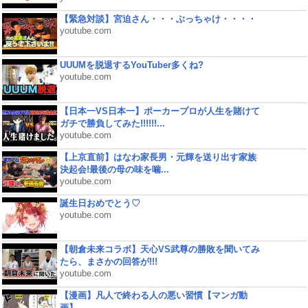
【緊急対談】宮迫さん・・・ぶっちゃけ・・・・
youtube.com
UUUMを脱退するYouTuber多くね?
youtube.com
【日本一VS日本一】ポーカープロが人生を賭けて
ガチで勝負してみた!!!!!!...
youtube.com
【上京直前】はなわ家長男・元輝を送り出す家族
決起会!最後の母の味を噛...
youtube.com
誕生日おめでとう♡
youtube.com
【朝倉未来コラボ】天心VS武尊の勝敗を聞いてみ
たら、まさかの回答が!!!
youtube.com
【漫画】凡人で終わる人の悪い習慣【マンガ動
画】