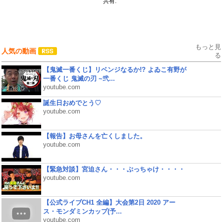
共有:
もっと見
人気の動画
る
【鬼滅一番くじ】リベンジなるか!? よゐこ有野が
一番くじ 鬼滅の刃 ~弐...
youtube.com
誕生日おめでとう♡
youtube.com
【報告】お母さんを亡くしました。
youtube.com
【緊急対談】宮迫さん・・・ぶっちゃけ・・・・
youtube.com
【公式ライブCH1 全編】大会第2日 2020 アー
ス・モンダミンカップ(予...
youtube.com