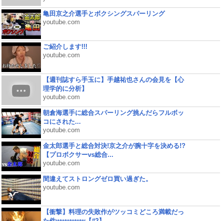
亀田京之介選手とボクシングスパーリング
youtube.com
ご紹介します!!!
youtube.com
【週刊誌すら手玉に】手越祐也さんの会見を【心
理学的に分析】
youtube.com
朝倉海選手に総合スパーリング挑んだらフルボッ
コにされた...
youtube.com
金太郎選手と総合対決!京之介が腕十字を決める!?
【プロボクサーvs総合...
youtube.com
間違えてストロングゼロ買い過ぎた。
youtube.com
【衝撃】料理の失敗作がツッコミどころ満載だっ
た件wwwwww【#2】