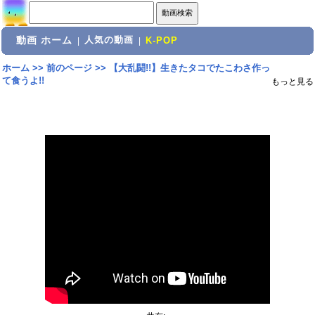
動画 ホーム
人気の動画
|
|
K-POP
ホーム
>>
前のページ
>>
【大乱闘!!】生きたタコでたこわさ作っ
て食うよ!!
もっと見る