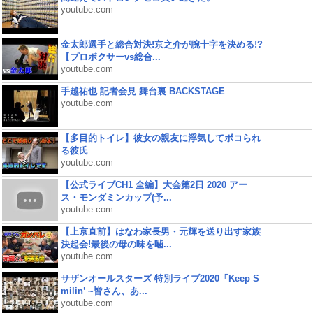
youtube.com
金太郎選手と総合対決!京之介が腕十字を決める!?
【プロボクサーvs総合...
youtube.com
手越祐也 記者会見 舞台裏 BACKSTAGE
youtube.com
【多目的トイレ】彼女の親友に浮気してボコられ
る彼氏
youtube.com
【公式ライブCH1 全編】大会第2日 2020 アー
ス・モンダミンカップ(予...
youtube.com
【上京直前】はなわ家長男・元輝を送り出す家族
決起会!最後の母の味を噛...
youtube.com
サザンオールスターズ 特別ライブ2020「Keep S
milin’ ~皆さん、あ...
youtube.com