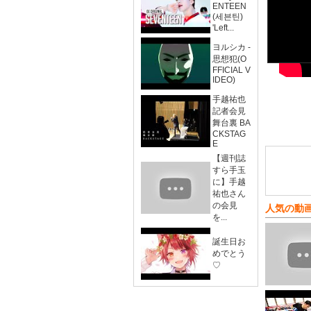
ENTEEN
(세븐틴)
'Left...
ヨルシカ -
思想犯(O
FFICIAL V
IDEO)
手越祐也
記者会見
舞台裏 BA
CKSTAG
E
【週刊誌
すら手玉
に】手越
祐也さん
の会見
人気の動
を...
誕生日お
めでとう
♡