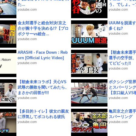
た...
う、でしょ。~プ
youtube.com
youtube.com
金太郎選手と総合対決!京之
UUUMを脱退する
介が腕十字を決める!?【プロ
多くね?
ボクサーvs総合...
youtube.com
youtube.com
ARASHI - Face Down : Reb
【朝倉未来選
orn [Official Lyric Video]
選手の空手技
youtube.com
てビビった!!
youtube.com
【朝倉未来コラボ】天心VS
ボクシング世
武尊の勝敗を聞いてみたら、
とスパーリン
まさかの回答が!!!
【京口紘人VS朝
youtube.com
youtube.com
【多目的トイレ】彼女の親友
亀田京之介選
に浮気してボコられる彼氏
スパーリング
youtube.com
youtube.com