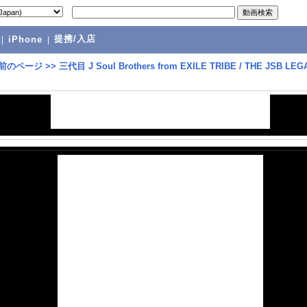
提携/入店
|
iPhone
|
前のページ
>>
三代目 J Soul Brothers from EXILE TRIBE / THE JSB LE