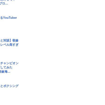
ロ...
YouTuber
手と対談】朝倉
、レベル高すぎ
界チャンピオン
グしてみた
倉海...
手とボクシング