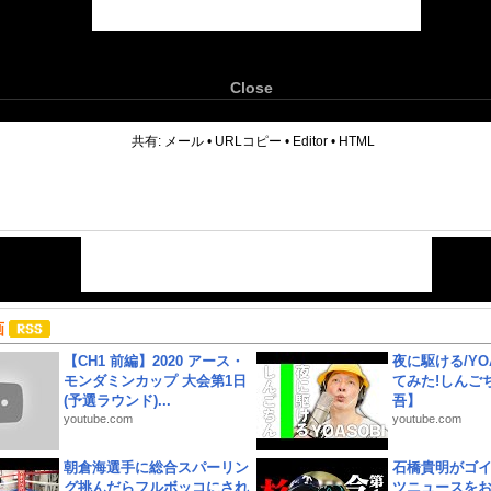
Close
6
共有:
メール
•
URLコピー
•
Editor
•
HTML
画
【CH1 前編】2020 アース・
夜に駆ける/YOA
モンダミンカップ 大会第1日
てみた!しんご
(予選ラウンド)...
吾】
youtube.com
youtube.com
朝倉海選手に総合スパーリン
石橋貴明がゴ
グ挑んだらフルボッコにされ
ツニュースを