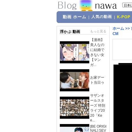
動画 ホーム
人気の動画
|
|
K-POP
ホーム
>>
浮かぶ 動画
もっと見る
CM
【漫画】
美人なの
に結婚で
きない女
【マン
ガ...
お家デー
ト当日ゥ
サザンオ
ールスタ
ーズ 特別
ライブ20
20「Ke
e...
[BE ORIGI
NAL] SEV