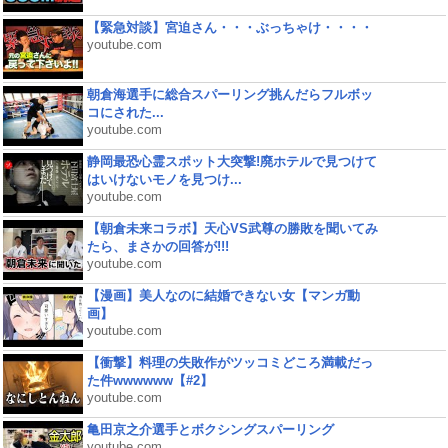
【緊急対談】宮迫さん・・・ぶっちゃけ・・・・
youtube.com
朝倉海選手に総合スパーリング挑んだらフルボッ
コにされた...
youtube.com
静岡最恐心霊スポット大突撃!廃ホテルで見つけて
はいけないモノを見つけ...
youtube.com
【朝倉未来コラボ】天心VS武尊の勝敗を聞いてみ
たら、まさかの回答が!!!
youtube.com
【漫画】美人なのに結婚できない女【マンガ動
画】
youtube.com
【衝撃】料理の失敗作がツッコミどころ満載だっ
た件wwwwww【#2】
youtube.com
亀田京之介選手とボクシングスパーリング
youtube.com