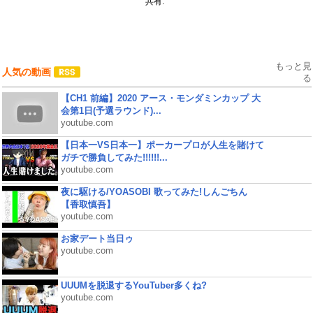
共有:
もっと見
人気の動画
る
【CH1 前編】2020 アース・モンダミンカップ 大
会第1日(予選ラウンド)...
youtube.com
【日本一VS日本一】ポーカープロが人生を賭けて
ガチで勝負してみた!!!!!!...
youtube.com
夜に駆ける/YOASOBI 歌ってみた!しんごちん
【香取慎吾】
youtube.com
お家デート当日ゥ
youtube.com
UUUMを脱退するYouTuber多くね?
youtube.com