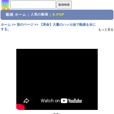
動画 ホーム
人気の動画
|
|
K-POP
ホーム
>>
前のページ
>>
【革命】大量のハッカ油で熱湯を水に
する。
もっと見る