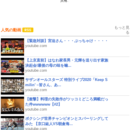
共有:
もっと見
人気の動画
る
【緊急対談】宮迫さん・・・ぶっちゃけ・・・・
youtube.com
【上京直前】はなわ家長男・元輝を送り出す家族
決起会!最後の母の味を噛...
youtube.com
サザンオールスターズ 特別ライブ2020「Keep S
milin’ ~皆さん、あ...
youtube.com
【衝撃】料理の失敗作がツッコミどころ満載だっ
た件wwwwww【#2】
youtube.com
ボクシング世界チャンピオンとスパーリングして
みた 【京口紘人VS朝倉海...
youtube.com