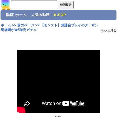
動画 ホーム
人気の動画
|
|
K-POP
ホーム
>>
前のページ
>>
【モンスト】無課金プレイのターザン
馬場園が★5確定ガチャ!
もっと見る