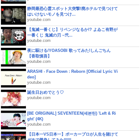
静岡最恐心霊スポット大突撃!廃ホテルで見つけて
はいけないモノを見つけ...
youtube.com
【鬼滅一番くじ】リベンジなるか!? よゐこ有野が
一番くじ 鬼滅の刃 ~弐...
youtube.com
夜に駆ける/YOASOBI 歌ってみた!しんごちん
【香取慎吾】
youtube.com
ARASHI - Face Down : Reborn [Official Lyric Vi
deo]
youtube.com
誕生日おめでとう♡
youtube.com
[BE ORIGINAL] SEVENTEEN(세븐틴) 'Left & Ri
ght' (4K)
youtube.com
【日本一VS日本一】ポーカープロが人生を賭けて
ガチで勝負してみた!!!!!!...