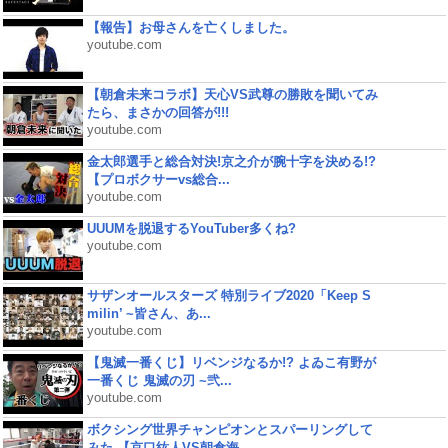
【報告】お母さんを亡くしました。
youtube.com
【朝倉未来コラボ】天心VS武尊の勝敗を聞いてみ
たら、まさかの回答が!!!
youtube.com
金太郎選手と総合対決!京之介が腕十字を決める!?
【プロボクサーvs総合...
youtube.com
UUUMを脱退するYouTuber多くね?
youtube.com
サザンオールスターズ 特別ライブ2020「Keep S
milin’ ~皆さん、あ...
youtube.com
【鬼滅一番くじ】リベンジなるか!? よゐこ有野が
一番くじ 鬼滅の刃 ~弐...
youtube.com
ボクシング世界チャンピオンとスパーリングして
みた 【京口紘人VS朝倉海...