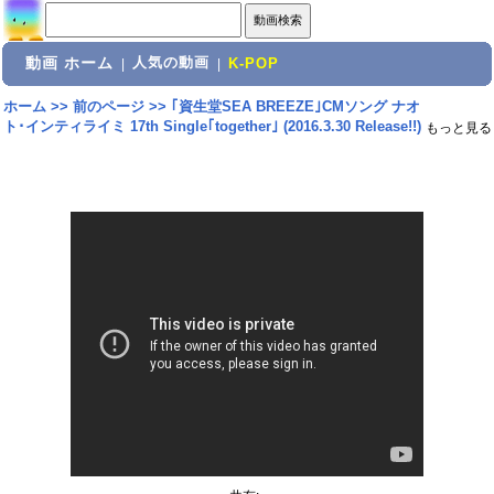
動画 ホーム
人気の動画
|
|
K-POP
ホーム
>>
前のページ
>>
｢資生堂SEA BREEZE｣CMソング ナオ
ト･インティライミ 17th Single｢together｣ (2016.3.30 Release!!)
もっと見る