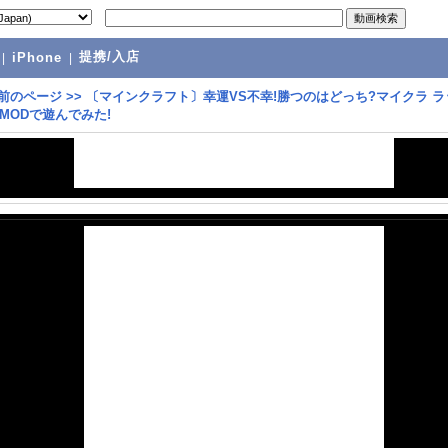
提携/入店
|
iPhone
|
前のページ
>>
〔マインクラフト〕幸運VS不幸!勝つのはどっち?マイクラ ラ
MODで遊んでみた!