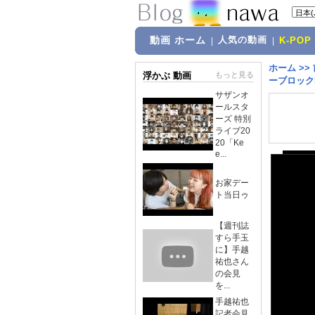
動画 ホーム
人気の動画
|
|
K-POP
ホーム
>>
浮かぶ 動画
もっと見る
ーブロック
サザンオ
ールスタ
ーズ 特別
ライブ20
20「Ke
e...
お家デー
ト当日ゥ
【週刊誌
すら手玉
に】手越
祐也さん
の会見
を...
手越祐也
記者会見