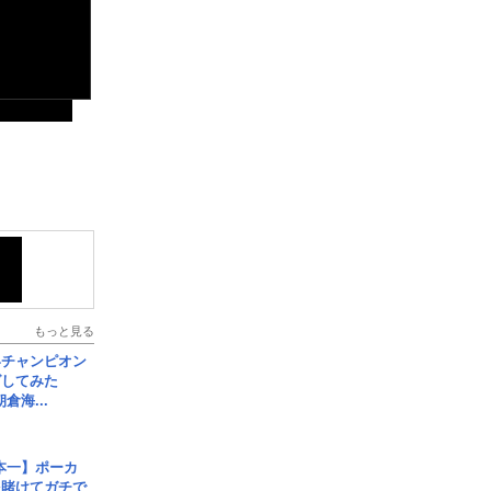
もっと見る
界チャンピオン
グしてみた
倉海...
本一】ポーカ
を賭けてガチで