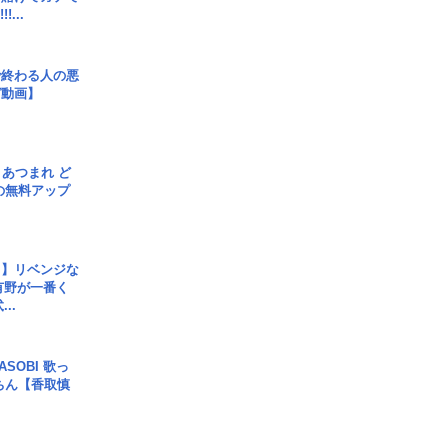
!...
で終わる人の悪
ガ動画】
信] あつまれ ど
の無料アップ
じ】リベンジな
こ有野が一番く
..
SOBI 歌っ
ちん【香取慎