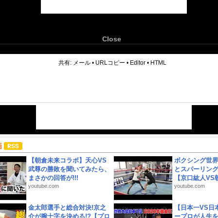
Close
6
共有:
メール
•
URLコピー
•
Editor
•
HTML
画
【朝倉未来コラボ】天心VS
ボクシング世
武尊の勝敗を聞いてみたら、
とスパーリン
まさかの回答が!!!
【京口紘人VS朝
youtube.com
youtube.com
金太郎選手と総合対決!京之
【日本一VS日
介が腕十字を決める!?【プロ
ープロが人生