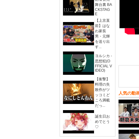
舞台裏 BA
CKSTAG
E
【上京直
前】はな
わ家長
男・元輝
を送り出
す...
ヨルシカ -
思想犯(O
FFICIAL V
IDEO)
【衝撃】
料理の失
敗作がツ
人気の動
ッコミど
ころ満載
だっ...
誕生日お
めでとう
♡