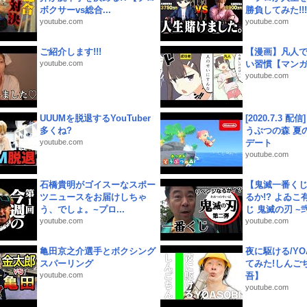
ボクサーvs総合...
勝負してみた!!!!!
youtube.com
youtube.com
ご紹介します!!!
【漫画】凡人
youtube.com
い習慣【マン
youtube.com
UUUMを脱退するYouTuber
[2020.7.3 配
多くね?
うぶつの森 夏
youtube.com
デート
youtube.com
石橋貴明がゴイスーなスポー
【鬼滅一番く
ツニュースをお届けしちゃ
るか!? よゐ
う、でしょ。~プロ...
じ 鬼滅の刃 ~弐.
youtube.com
youtube.com
亀田京之介選手とボクシング
夜に駆ける/YOA
スパーリング
てみた!しんご
youtube.com
吾】
youtube.com