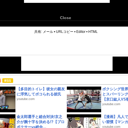
Close
6
共有:
メール
•
URLコピー
•
Editor
•
HTML
画
【多目的トイレ】彼女の親友
ボクシング世
に浮気してボコられる彼氏
とスパーリン
youtube.com
【京口紘人VS朝
youtube.com
金太郎選手と総合対決!京之
【漫画】凡人
介が腕十字を決める!?【プロ
い習慣【マン
ボクサーvs総合...
youtube.com