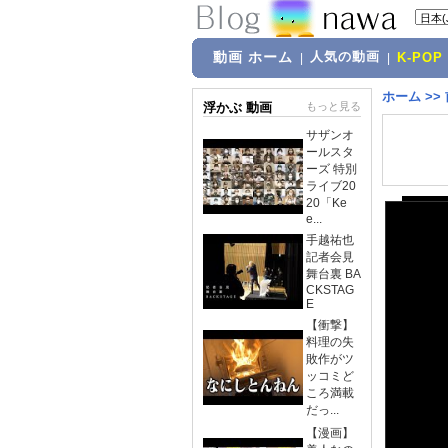
動画 ホーム
人気の動画
|
|
K-POP
ホーム
>>
浮かぶ 動画
もっと見る
サザンオ
ールスタ
ーズ 特別
ライブ20
20「Ke
e...
手越祐也
記者会見
舞台裏 BA
CKSTAG
E
【衝撃】
料理の失
敗作がツ
ッコミど
ころ満載
だっ...
【漫画】