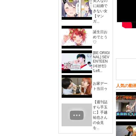
美人なの
に結婚で
きない女
【マン
ガ...
誕生日お
めでとう
♡
[BE ORIGI
NAL] SEV
ENTEEN
(세븐틴)
'Left...
お家デー
人気の動
ト当日ゥ
【週刊誌
すら手玉
に】手越
祐也さん
の会見
を...