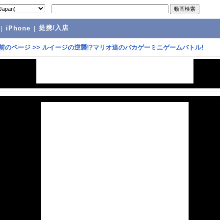
提携/入店
|
iPhone
|
前のページ
>>
ルイージの逆襲!?マリオ達のバカゲーミニゲームバトル!