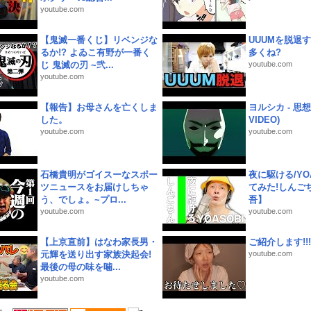
youtube.com
【鬼滅一番くじ】リベンジな
UUUMを脱退する
るか!? よゐこ有野が一番く
多くね?
じ 鬼滅の刃 ~弐...
youtube.com
youtube.com
【報告】お母さんを亡くしま
ヨルシカ - 思想犯
した。
VIDEO)
youtube.com
youtube.com
石橋貴明がゴイスーなスポー
夜に駆ける/YOA
ツニュースをお届けしちゃ
てみた!しんご
う、でしょ。~プロ...
吾】
youtube.com
youtube.com
【上京直前】はなわ家長男・
ご紹介します!!!
元輝を送り出す家族決起会!
youtube.com
最後の母の味を噛...
youtube.com