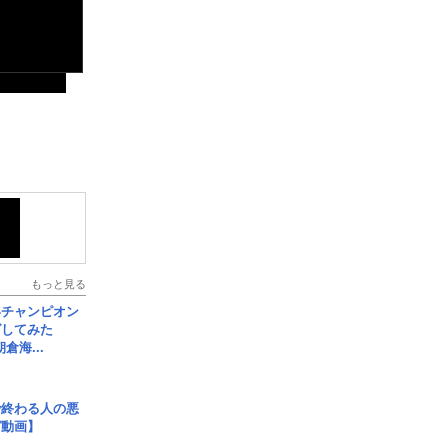
もっと見る
界チャンピオン
グしてみた
倉海...
で終わる人の悪
ガ動画】