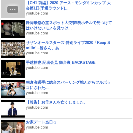
【CH1 前編】2020 アース・モンダミンカップ 大
会第1日(予選ラウンド)...
youtube.com
静岡最恐心霊スポット大突撃!廃ホテルで見つけて
はいけないモノを見つけ...
youtube.com
サザンオールスターズ 特別ライブ2020「Keep S
milin’ ~皆さん、あ...
youtube.com
手越祐也 記者会見 舞台裏 BACKSTAGE
youtube.com
朝倉海選手に総合スパーリング挑んだらフルボッ
コにされた...
youtube.com
【報告】お母さんを亡くしました。
youtube.com
お家デート当日ゥ
youtube.com