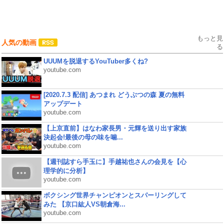
もっと見
人気の動画
る
UUUMを脱退するYouTuber多くね?
youtube.com
[2020.7.3 配信] あつまれ どうぶつの森 夏の無料
アップデート
youtube.com
【上京直前】はなわ家長男・元輝を送り出す家族
決起会!最後の母の味を噛...
youtube.com
【週刊誌すら手玉に】手越祐也さんの会見を【心
理学的に分析】
youtube.com
ボクシング世界チャンピオンとスパーリングして
みた 【京口紘人VS朝倉海...
youtube.com