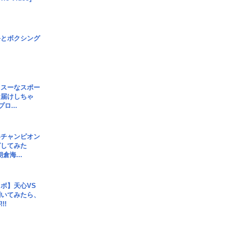
手とボクシング
イスーなスポー
お届けしちゃ
ロ...
界チャンピオン
グしてみた
倉海...
ボ】天心VS
聞いてみたら、
!!