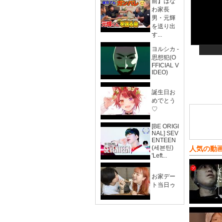
前】はな
わ家長
男・元輝
を送り出
す...
ヨルシカ -
思想犯(O
FFICIAL V
IDEO)
誕生日お
めでとう
♡
[BE ORIGI
NAL] SEV
ENTEEN
(세븐틴)
人気の動
'Left...
お家デー
ト当日ゥ