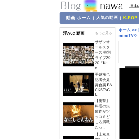
動画 ホーム
人気の動画
|
|
K-POP
ホーム
>>
浮かぶ 動画
もっと見る
mimiTV♡
サザンオ
ールスタ
ーズ 特別
ライブ20
20「Ke
e...
手越祐也
記者会見
舞台裏 BA
CKSTAG
E
【衝撃】
料理の失
敗作がツ
ッコミど
ころ満載
だっ...
【上京直