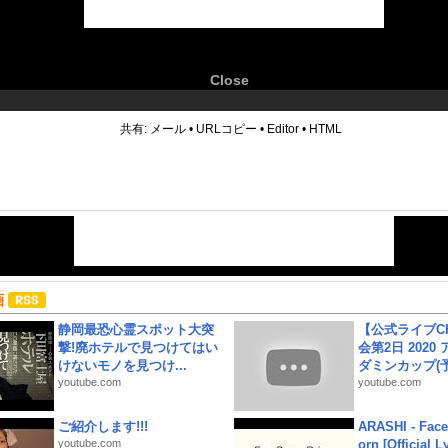
Close
6
共有:
メール
•
URLコピー
•
Editor
•
HTML
画
静岡最恐心霊スポット大突
【公式ライブC
撃!廃ホテルで見つけてはい
会第2日 2020
けないモノを見つけ...
ダミンカップ(予.
youtube.com
youtube.com
ご紹介します!!!
ARASHI - Face
youtube.com
orn [Official L