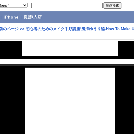
提携/入店
|
iPhone
|
前のページ
>>
初心者のためのメイク手順講座!濱澤ゆうり編-How To Make U