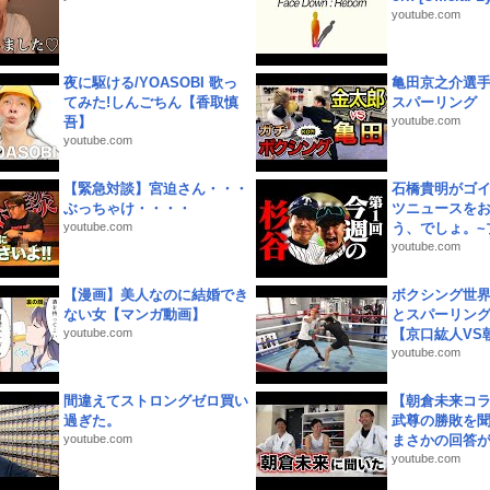
youtube.com
夜に駆ける/YOASOBI 歌っ
亀田京之介選
てみた!しんごちん【香取慎
スパーリング
吾】
youtube.com
youtube.com
【緊急対談】宮迫さん・・・
石橋貴明がゴ
ぶっちゃけ・・・・
ツニュースを
youtube.com
う、でしょ。~プ
youtube.com
【漫画】美人なのに結婚でき
ボクシング世
ない女【マンガ動画】
とスパーリン
youtube.com
【京口紘人VS朝
youtube.com
間違えてストロングゼロ買い
【朝倉未来コラ
過ぎた。
武尊の勝敗を
youtube.com
まさかの回答が!
youtube.com