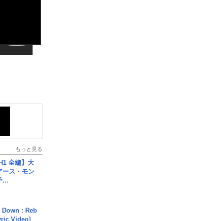
もっと見る
H1 全編】大
 アース・モン
..
 Down : Reb
yric Video]