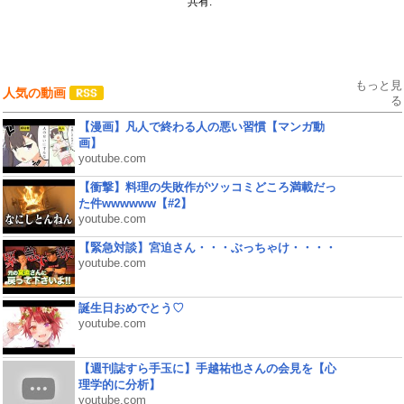
共有:
もっと見
人気の動画
る
【漫画】凡人で終わる人の悪い習慣【マンガ動
画】
youtube.com
【衝撃】料理の失敗作がツッコミどころ満載だっ
た件wwwwww【#2】
youtube.com
【緊急対談】宮迫さん・・・ぶっちゃけ・・・・
youtube.com
誕生日おめでとう♡
youtube.com
【週刊誌すら手玉に】手越祐也さんの会見を【心
理学的に分析】
youtube.com