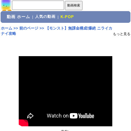
動画 ホーム
人気の動画
|
|
K-POP
ホーム
>>
前のページ
>>
【モンスト】無課金構成!爆絶 ニライカ
ナイ攻略
もっと見る