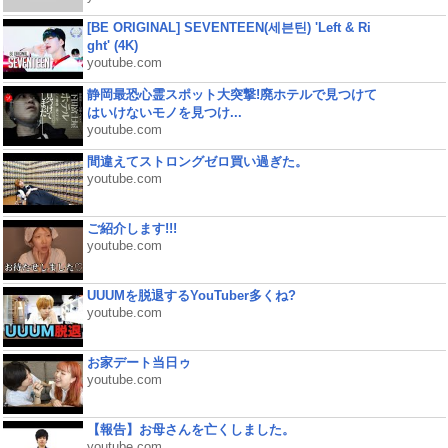
[BE ORIGINAL] SEVENTEEN(세븐틴) 'Left & Ri
ght' (4K)
youtube.com
静岡最恐心霊スポット大突撃!廃ホテルで見つけて
はいけないモノを見つけ...
youtube.com
間違えてストロングゼロ買い過ぎた。
youtube.com
ご紹介します!!!
youtube.com
UUUMを脱退するYouTuber多くね?
youtube.com
お家デート当日ゥ
youtube.com
【報告】お母さんを亡くしました。
youtube.com