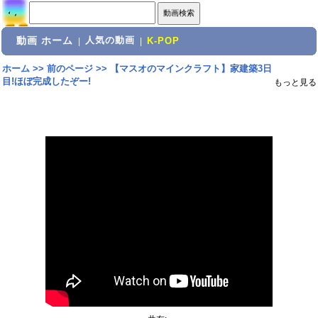
動画 ホーム
人気の動画
|
|
K-POP
ホーム
>>
前のページ
>>
【マスオのマインクラフト】家建築3日
目!ほぼ完成したぞー!
もっと見る