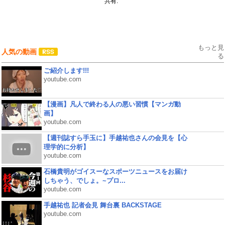
共有:
もっと見
人気の動画
る
ご紹介します!!!
youtube.com
【漫画】凡人で終わる人の悪い習慣【マンガ動
画】
youtube.com
【週刊誌すら手玉に】手越祐也さんの会見を【心
理学的に分析】
youtube.com
石橋貴明がゴイスーなスポーツニュースをお届け
しちゃう、でしょ。~プロ...
youtube.com
手越祐也 記者会見 舞台裏 BACKSTAGE
youtube.com