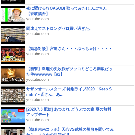
夜に駆ける/YOASOBI 歌ってみた!しんごちん
【香取慎吾】
youtube.com
間違えてストロングゼロ買い過ぎた。
youtube.com
【緊急対談】宮迫さん・・・ぶっちゃけ・・・・
youtube.com
【衝撃】料理の失敗作がツッコミどころ満載だっ
た件wwwwww【#2】
youtube.com
サザンオールスターズ 特別ライブ2020「Keep S
milin’ ~皆さん、あ...
youtube.com
[2020.7.3 配信] あつまれ どうぶつの森 夏の無料
アップデート
youtube.com
【朝倉未来コラボ】天心VS武尊の勝敗を聞いてみ
たら、まさかの回答が!!!