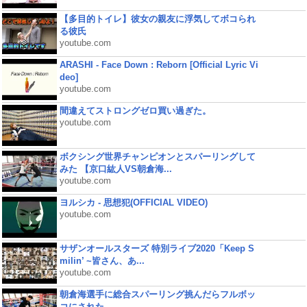
【多目的トイレ】彼女の親友に浮気してボコられ
る彼氏
youtube.com
ARASHI - Face Down : Reborn [Official Lyric Vi
deo]
youtube.com
間違えてストロングゼロ買い過ぎた。
youtube.com
ボクシング世界チャンピオンとスパーリングして
みた 【京口紘人VS朝倉海...
youtube.com
ヨルシカ - 思想犯(OFFICIAL VIDEO)
youtube.com
サザンオールスターズ 特別ライブ2020「Keep S
milin’ ~皆さん、あ...
youtube.com
朝倉海選手に総合スパーリング挑んだらフルボッ
コにされた...