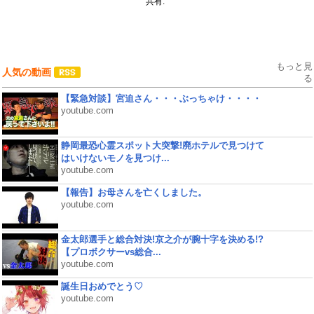
共有:
もっと見
人気の動画
る
【緊急対談】宮迫さん・・・ぶっちゃけ・・・・
youtube.com
静岡最恐心霊スポット大突撃!廃ホテルで見つけて
はいけないモノを見つけ...
youtube.com
【報告】お母さんを亡くしました。
youtube.com
金太郎選手と総合対決!京之介が腕十字を決める!?
【プロボクサーvs総合...
youtube.com
誕生日おめでとう♡
youtube.com