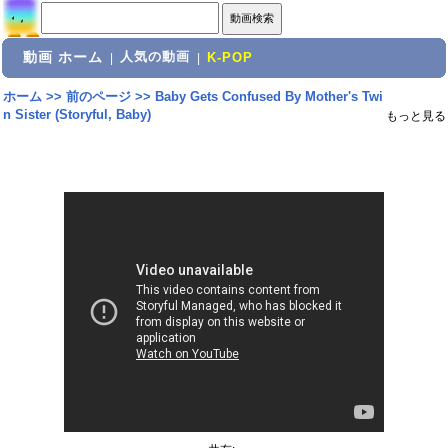
動画 ホーム
人気の動画
|
|
K-POP
ホーム
>>
前のページ
>>
Baby Gets Confused By Mother's Twi
n Sister (Storyful, Baby)
もっと見る