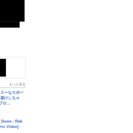
もっと見る
イスーなスポー
お届けしちゃ
ロ...
 Down : Reb
yric Video]