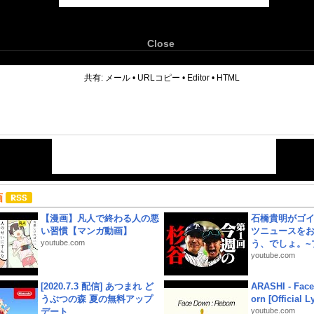
Close
6
共有:
メール
•
URLコピー
•
Editor
•
HTML
画
【漫画】凡人で終わる人の悪
石橋貴明がゴ
い習慣【マンガ動画】
ツニュースを
youtube.com
う、でしょ。~プ
youtube.com
[2020.7.3 配信] あつまれ ど
ARASHI - Face
うぶつの森 夏の無料アップ
orn [Official L
デート
youtube.com