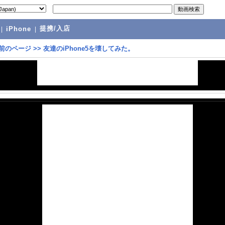
提携/入店
|
iPhone
|
前のページ
>>
友達のiPhone5を壊してみた。