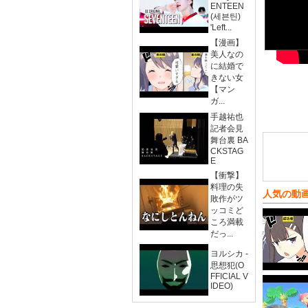
ENTEEN
(세븐틴)
'Left...
【漫画】
美人なの
に結婚で
きない女
【マン
ガ...
手越祐也
記者会見
舞台裏 BA
CKSTAG
E
【衝撃】
料理の失
人気の動
敗作がツ
ッコミど
ころ満載
だっ...
ヨルシカ -
思想犯(O
FFICIAL V
IDEO)