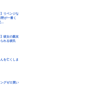
じ】リベンジな
こ有野が一番く
..
レ】彼女の親友
コられる彼氏
さんを亡くしま
ロングゼロ買い