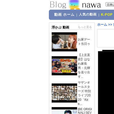
動画 ホーム
人気の動画
|
|
K-POP
ホーム
>>
浮かぶ 動画
もっと見る
お家デー
ト当日ゥ
【上京直
前】はな
わ家長
男・元輝
を送り出
す...
サザンオ
ールスタ
ーズ 特別
ライブ20
20「Ke
e...
[BE ORIGI
NAL] SEV