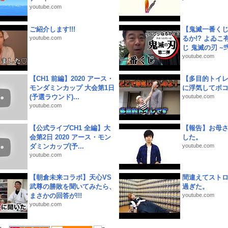
youtube.com
ご紹介します!!!
【鬼滅一番く
youtube.com
るか!? よゐ
じ 鬼滅の刃 ~弐.
youtube.com
【CH1 前編】2020 アース・
【多目的トイ
モンダミンカップ 大会第1日
に浮気してボ
(予選ラウンド)...
youtube.com
youtube.com
【公式ライブCH1 全編】大
【報告】お母
会第2日 2020 アース・モン
した。
ダミンカップ(予...
youtube.com
youtube.com
【朝倉未来コラボ】天心VS
間違えてスト
武尊の勝敗を聞いてみたら、
過ぎた。
まさかの回答が!!!
youtube.com
youtube.com