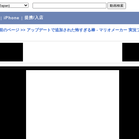
提携/入店
|
iPhone
|
前のページ
>>
アップデートで追加された怖すぎる棒 - マリオメーカー 実況