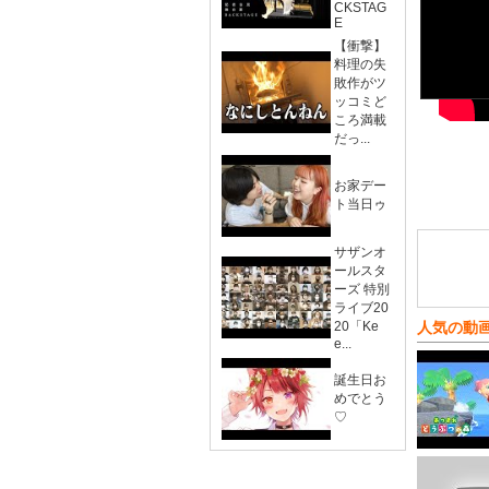
CKSTAG
E
【衝撃】
料理の失
敗作がツ
ッコミど
ころ満載
だっ...
お家デー
ト当日ゥ
サザンオ
ールスタ
ーズ 特別
ライブ20
20「Ke
人気の動
e...
誕生日お
めでとう
♡