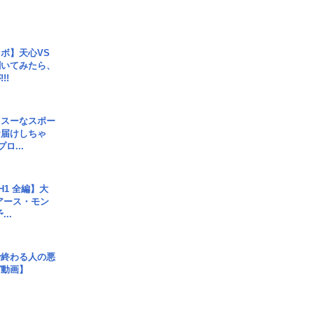
ボ】天心VS
聞いてみたら、
!!
イスーなスポー
お届けしちゃ
ロ...
H1 全編】大
 アース・モン
..
で終わる人の悪
ガ動画】