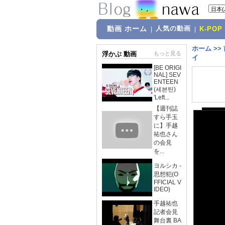
動画 ホーム
人気の動画
|
|
K-POP
ホーム
>>
浮かぶ 動画
もっと見る
イ
[BE ORIGI
NAL] SEV
ENTEEN
(세븐틴)
'Left...
【週刊誌
すら手玉
に】手越
祐也さん
の会見
を...
ヨルシカ -
思想犯(O
FFICIAL V
IDEO)
手越祐也
記者会見
舞台裏 BA