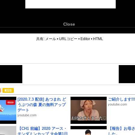
Close
6
共有:
メール
•
URLコピー
•
Editor
•
HTML
画
[2020.7.3 配信] あつまれ ど
ご紹介します!!!
うぶつの森 夏の無料アップ
youtube.com
デート
youtube.com
【CH1 前編】2020 アース・
【報告】お母
モンダミンカップ 大会第1日
した。