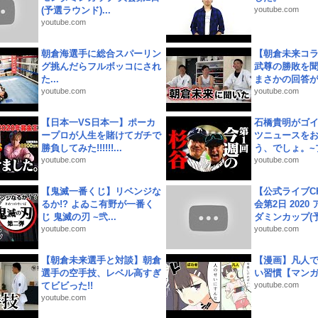
(予選ラウンド)...
youtube.com
youtube.com
朝倉海選手に総合スパーリン
【朝倉未来コラ
グ挑んだらフルボッコにされ
武尊の勝敗を
た...
まさかの回答が!
youtube.com
youtube.com
【日本一VS日本一】ポーカ
石橋貴明がゴ
ープロが人生を賭けてガチで
ツニュースを
勝負してみた!!!!!!...
う、でしょ。~プ
youtube.com
youtube.com
【鬼滅一番くじ】リベンジな
【公式ライブC
るか!? よゐこ有野が一番く
会第2日 2020
じ 鬼滅の刃 ~弐...
ダミンカップ(予.
youtube.com
youtube.com
【朝倉未来選手と対談】朝倉
【漫画】凡人
選手の空手技、レベル高すぎ
い習慣【マン
てビビった!!
youtube.com
youtube.com