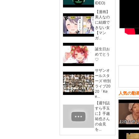
IDEO)
【漫画】
美人なの
に結婚で
きない女
【マン
ガ...
誕生日お
めでとう
♡
サザンオ
ールスタ
ーズ 特別
ライブ20
20「Ke
人気の動
e...
【週刊誌
すら手玉
に】手越
祐也さん
の会見
を...