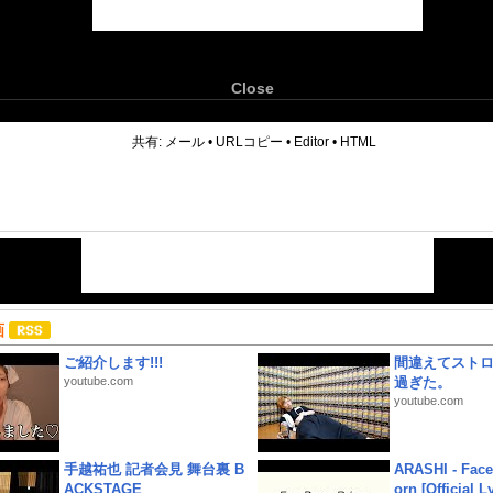
Close
6
共有:
メール
•
URLコピー
•
Editor
•
HTML
画
ご紹介します!!!
間違えてスト
youtube.com
過ぎた。
youtube.com
手越祐也 記者会見 舞台裏 B
ARASHI - Face
ACKSTAGE
orn [Official L