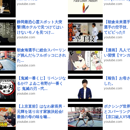
youtube.com
youtube.com
静岡最恐心霊スポット大突
【朝倉未来選
撃!廃ホテルで見つけてはい
選手の空手技
けないモノを見つけ...
てビビった!!
youtube.com
youtube.com
朝倉海選手に総合スパーリン
【漫画】凡人
グ挑んだらフルボッコにされ
い習慣【マン
た...
youtube.com
youtube.com
【鬼滅一番くじ】リベンジな
【報告】お母
るか!? よゐこ有野が一番く
した。
じ 鬼滅の刃 ~弐...
youtube.com
youtube.com
【上京直前】はなわ家長男・
ボクシング世
元輝を送り出す家族決起会!
とスパーリン
最後の母の味を噛...
【京口紘人VS朝
youtube.com
youtube.com