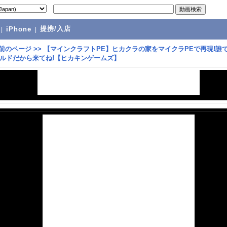
提携/入店
|
iPhone
|
前のページ
>>
【マインクラフトPE】ヒカクラの家をマイクラPEで再現!誰て
ドだから来てね!【ヒカキンゲームズ】