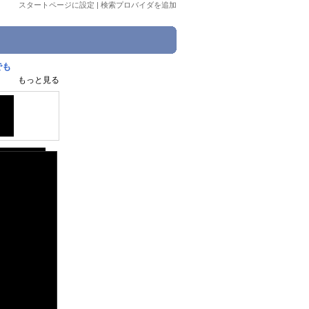
スタートページに設定
|
検索プロバイダを追加
゙も
もっと見る