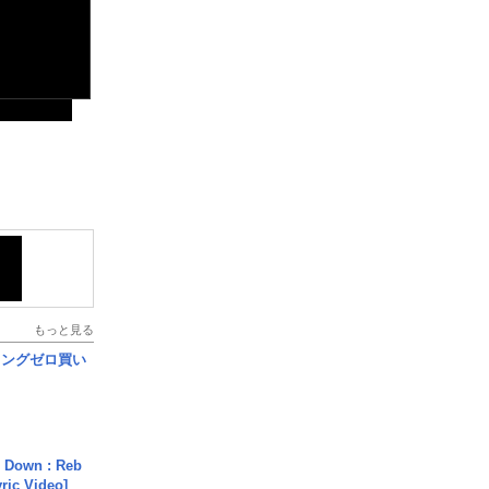
もっと見る
ロングゼロ買い
 Down : Reb
yric Video]