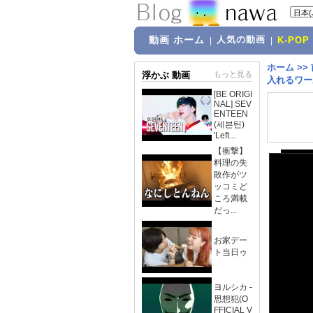
動画 ホーム
人気の動画
|
|
K-POP
ホーム
>>
浮かぶ 動画
もっと見る
入れるワール
[BE ORIGI
NAL] SEV
ENTEEN
(세븐틴)
'Left...
【衝撃】
料理の失
敗作がツ
ッコミど
ころ満載
だっ...
お家デー
ト当日ゥ
ヨルシカ -
思想犯(O
FFICIAL V