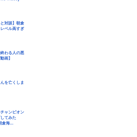
手と対談】朝倉
、レベル高すぎ
で終わる人の悪
ガ動画】
さんを亡くしま
界チャンピオン
グしてみた
倉海...