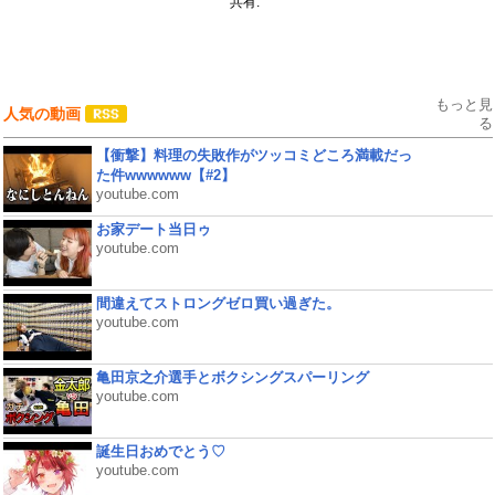
共有:
もっと見
人気の動画
る
【衝撃】料理の失敗作がツッコミどころ満載だっ
た件wwwwww【#2】
youtube.com
お家デート当日ゥ
youtube.com
間違えてストロングゼロ買い過ぎた。
youtube.com
亀田京之介選手とボクシングスパーリング
youtube.com
誕生日おめでとう♡
youtube.com