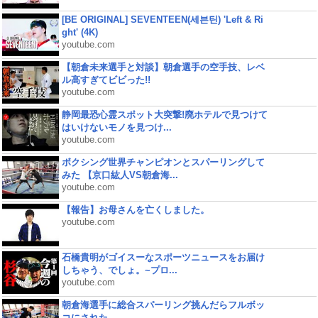
[BE ORIGINAL] SEVENTEEN(세븐틴) 'Left & Ri
ght' (4K)
youtube.com
【朝倉未来選手と対談】朝倉選手の空手技、レベ
ル高すぎてビビった!!
youtube.com
静岡最恐心霊スポット大突撃!廃ホテルで見つけて
はいけないモノを見つけ...
youtube.com
ボクシング世界チャンピオンとスパーリングして
みた 【京口紘人VS朝倉海...
youtube.com
【報告】お母さんを亡くしました。
youtube.com
石橋貴明がゴイスーなスポーツニュースをお届け
しちゃう、でしょ。~プロ...
youtube.com
朝倉海選手に総合スパーリング挑んだらフルボッ
コにされた...