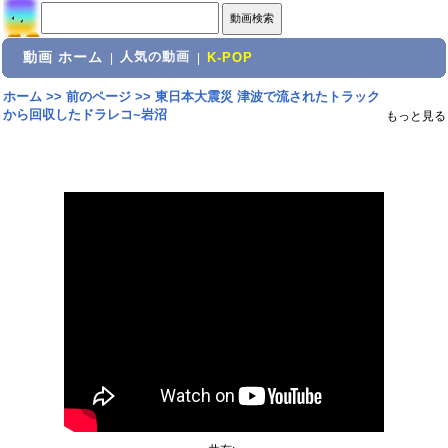
動画 ホーム
人気の動画
|
|
K-POP
ホーム
>>
前のページ
>>
東日本大震災 津波で流されたトラック
から回収したドラレコ~岩沼
もっと見る