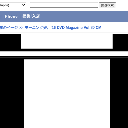
提携/入店
|
iPhone
|
前のページ
>>
モーニング娘。’16 DVD Magazine Vol.80 CM