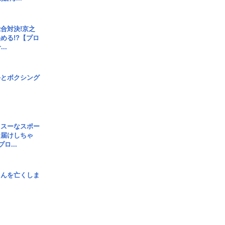
合対決!京之
める!?【プロ
..
手とボクシング
イスーなスポー
お届けしちゃ
ロ...
さんを亡くしま