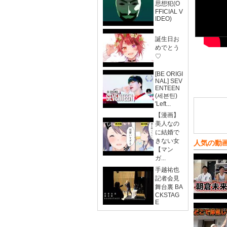
思想犯(O
FFICIAL V
IDEO)
誕生日お
めでとう
♡
[BE ORIGI
NAL] SEV
ENTEEN
(세븐틴)
'Left...
【漫画】
美人なの
に結婚で
きない女
人気の動
【マン
ガ...
手越祐也
記者会見
舞台裏 BA
CKSTAG
E