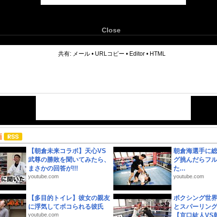
Close
6
共有:
メール
•
URLコピー
•
Editor
•
HTML
画
【朝倉未来コラボ】天心VS
朝倉海選手に
武尊の勝敗を聞いてみたら、
グ挑んだらフ
まさかの回答が!!!
た...
youtube.com
youtube.com
【多目的トイレ】彼女の親友
ボクシング世
に浮気してボコられる彼氏
とスパーリン
youtube.com
【京口紘人VS朝