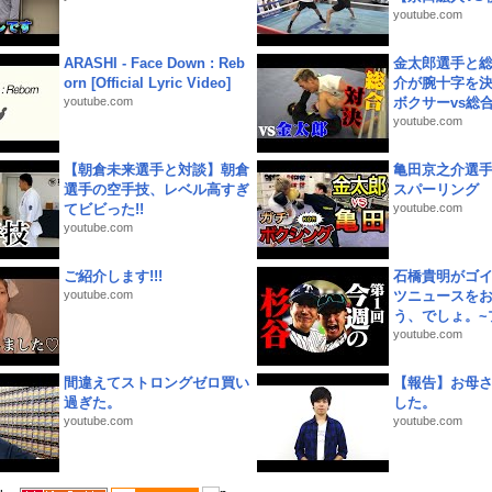
youtube.com
ARASHI - Face Down : Reb
金太郎選手と総
orn [Official Lyric Video]
介が腕十字を決
youtube.com
ボクサーvs総合.
youtube.com
【朝倉未来選手と対談】朝倉
亀田京之介選
選手の空手技、レベル高すぎ
スパーリング
てビビった!!
youtube.com
youtube.com
ご紹介します!!!
石橋貴明がゴ
youtube.com
ツニュースを
う、でしょ。~プ
youtube.com
間違えてストロングゼロ買い
【報告】お母
過ぎた。
した。
youtube.com
youtube.com