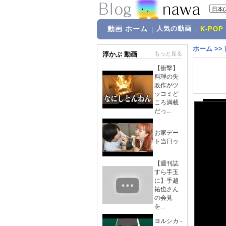
動画 ホーム
人気の動画
|
|
K-POP
ホーム
>>
浮かぶ 動画
もっと見る
【衝撃】
料理の失
敗作がツ
ッコミど
ころ満載
だっ...
お家デー
ト当日ゥ
【週刊誌
すら手玉
に】手越
祐也さん
の会見
を...
ヨルシカ -