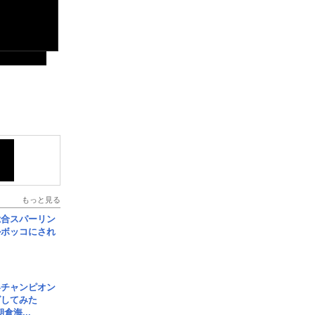
もっと見る
総合スパーリン
ルボッコにされ
界チャンピオン
グしてみた
倉海...