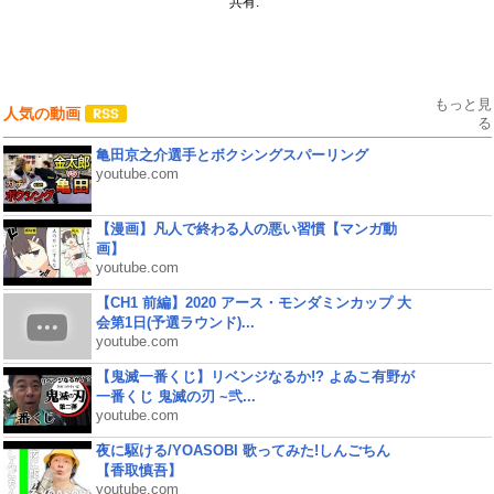
共有:
もっと見
人気の動画
る
亀田京之介選手とボクシングスパーリング
youtube.com
【漫画】凡人で終わる人の悪い習慣【マンガ動
画】
youtube.com
【CH1 前編】2020 アース・モンダミンカップ 大
会第1日(予選ラウンド)...
youtube.com
【鬼滅一番くじ】リベンジなるか!? よゐこ有野が
一番くじ 鬼滅の刃 ~弐...
youtube.com
夜に駆ける/YOASOBI 歌ってみた!しんごちん
【香取慎吾】
youtube.com