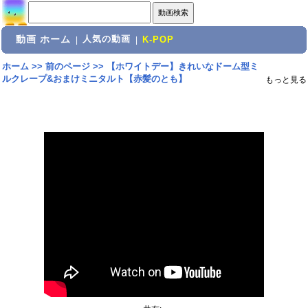
動画 ホーム
人気の動画
|
|
K-POP
ホーム
>>
前のページ
>>
【ホワイトデー】きれいなドーム型ミ
ルクレープ&おまけミニタルト【赤髪のとも】
もっと見る