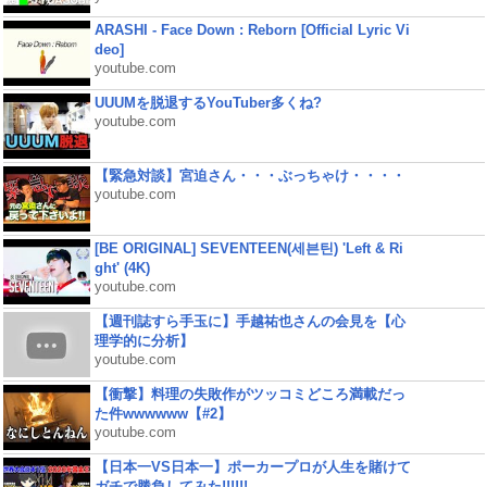
ARASHI - Face Down : Reborn [Official Lyric Vi
deo]
youtube.com
UUUMを脱退するYouTuber多くね?
youtube.com
【緊急対談】宮迫さん・・・ぶっちゃけ・・・・
youtube.com
[BE ORIGINAL] SEVENTEEN(세븐틴) 'Left & Ri
ght' (4K)
youtube.com
【週刊誌すら手玉に】手越祐也さんの会見を【心
理学的に分析】
youtube.com
【衝撃】料理の失敗作がツッコミどころ満載だっ
た件wwwwww【#2】
youtube.com
【日本一VS日本一】ポーカープロが人生を賭けて
ガチで勝負してみた!!!!!!...