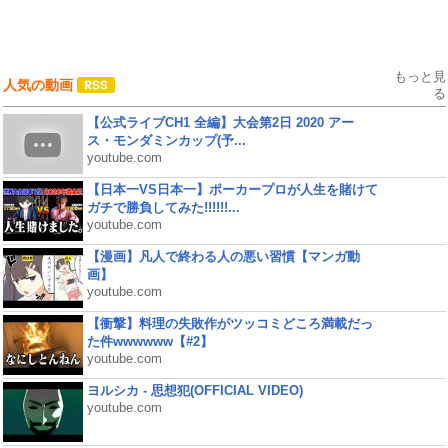
もっと見
人気の動画
る
【公式ライブCH1 全編】大会第2日 2020 アー
ス・モンダミンカップ(予...
youtube.com
【日本一VS日本一】ポーカープロが人生を賭けて
ガチで勝負してみた!!!!!!...
youtube.com
【漫画】凡人で終わる人の悪い習慣【マンガ動
画】
youtube.com
【衝撃】料理の失敗作がツッコミどころ満載だっ
た件wwwwww【#2】
youtube.com
ヨルシカ - 思想犯(OFFICIAL VIDEO)
youtube.com