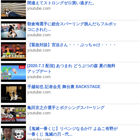
間違えてストロングゼロ買い過ぎた。
youtube.com
朝倉海選手に総合スパーリング挑んだらフルボッ
コにされた...
youtube.com
【緊急対談】宮迫さん・・・ぶっちゃけ・・・・
youtube.com
[2020.7.3 配信] あつまれ どうぶつの森 夏の無料
アップデート
youtube.com
手越祐也 記者会見 舞台裏 BACKSTAGE
youtube.com
亀田京之介選手とボクシングスパーリング
youtube.com
【鬼滅一番くじ】リベンジなるか!? よゐこ有野が
一番くじ 鬼滅の刃 ~弐...
youtube.com