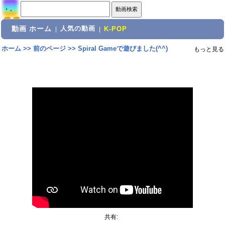
動画 ホーム
人気の動画
|
|
K-POP
ホーム
>>
前のページ
>>
Spiral Gameで遊びました(^^)
もっと見る
共有: