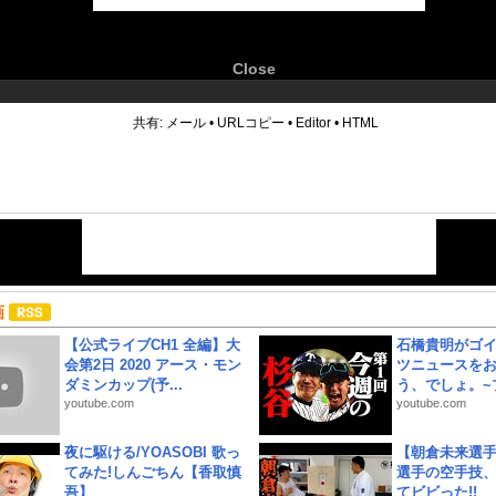
Close
6
共有:
メール
•
URLコピー
•
Editor
•
HTML
画
【公式ライブCH1 全編】大
石橋貴明がゴ
会第2日 2020 アース・モン
ツニュースを
ダミンカップ(予...
う、でしょ。~プ
youtube.com
youtube.com
夜に駆ける/YOASOBI 歌っ
【朝倉未来選
てみた!しんごちん【香取慎
選手の空手技
吾】
てビビった!!