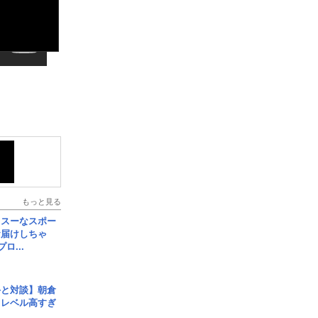
もっと見る
イスーなスポー
お届けしちゃ
ロ...
手と対談】朝倉
、レベル高すぎ