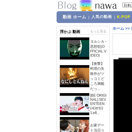
動画 ホーム
人気の動画
|
|
K-POP
ホーム
>>
浮かぶ 動画
もっと見る
ヨルシカ -
思想犯(O
FFICIAL V
IDEO)
【衝撃】
料理の失
敗作がツ
ッコミど
ころ満載
だっ...
[BE ORIGI
NAL] SEV
ENTEEN
(세븐틴)
'Left...
お家デー
ト当日ゥ