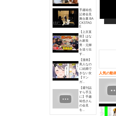
手越祐也
記者会見
舞台裏 BA
CKSTAG
E
【上京直
前】はな
わ家長
男・元輝
を送り出
す...
【漫画】
美人なの
に結婚で
人気の動
きない女
【マン
ガ...
【週刊誌
すら手玉
に】手越
祐也さん
の会見
を...