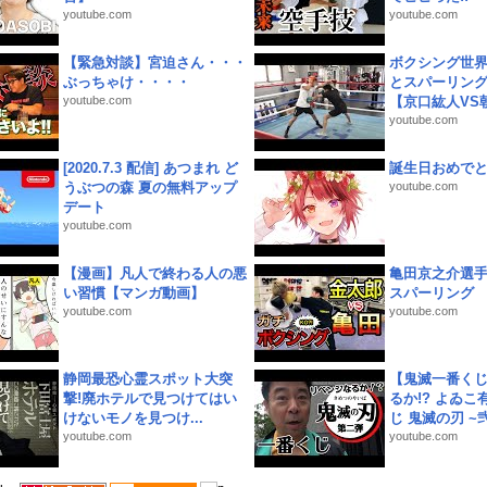
youtube.com
youtube.com
【緊急対談】宮迫さん・・・
ボクシング世
ぶっちゃけ・・・・
とスパーリン
youtube.com
【京口紘人VS朝
youtube.com
[2020.7.3 配信] あつまれ ど
誕生日おめで
うぶつの森 夏の無料アップ
youtube.com
デート
youtube.com
【漫画】凡人で終わる人の悪
亀田京之介選
い習慣【マンガ動画】
スパーリング
youtube.com
youtube.com
静岡最恐心霊スポット大突
【鬼滅一番く
撃!廃ホテルで見つけてはい
るか!? よゐ
けないモノを見つけ...
じ 鬼滅の刃 ~弐.
youtube.com
youtube.com