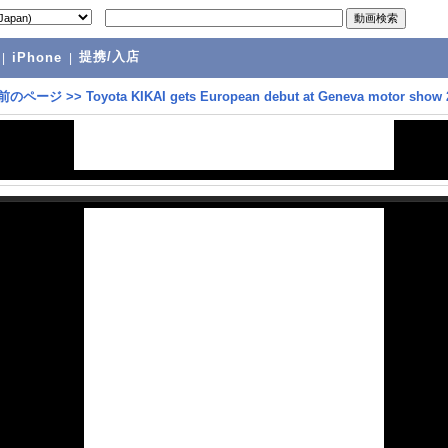
提携/入店
|
iPhone
|
前のページ
>>
Toyota KIKAI gets European debut at Geneva motor show 