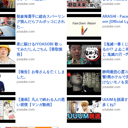
youtube.com
youtube.com
朝倉海選手に総合スパーリン
ARASHI - Face
グ挑んだらフルボッコにされ
orn [Official L
た...
youtube.com
youtube.com
夜に駆ける/YOASOBI 歌っ
【鬼滅一番く
てみた!しんごちん【香取慎
るか!? よゐ
吾】
じ 鬼滅の刃 ~弐.
youtube.com
youtube.com
【報告】お母さんを亡くしま
静岡最恐心霊
した。
撃!廃ホテルで
youtube.com
けないモノを見つ
youtube.com
【漫画】凡人で終わる人の悪
UUUMを脱退する
い習慣【マンガ動画】
多くね?
youtube.com
youtube.com