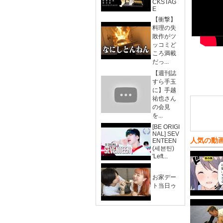
CKSTAG
E
【衝撃】
料理の失
敗作がツ
ッコミど
ころ満載
だっ...
【週刊誌
すら手玉
に】手越
祐也さん
の会見
を...
[BE ORIGI
NAL] SEV
人気の動
ENTEEN
(세븐틴)
'Left...
お家デー
ト当日ゥ