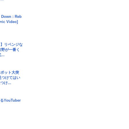
 Down : Reb
yric Video]
じ】リベンジな
こ有野が一番く
..
スポット大突
見つけてはい
け...
YouTuber