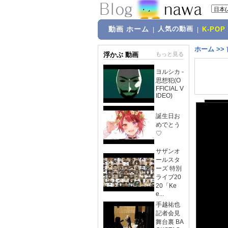
動画 ホーム
人気の動画
|
|
K-POP
ホーム
>>
浮かぶ 動画
もっと見る
ヨルシカ -
思想犯(O
FFICIAL V
IDEO)
誕生日お
めでとう
♡
サザンオ
ールスタ
ーズ 特別
ライブ20
20「Ke
e...
手越祐也
記者会見
舞台裏 BA