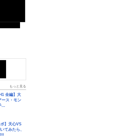
もっと見る
H1 全編】大
 アース・モン
..
ボ】天心VS
聞いてみたら、
!!