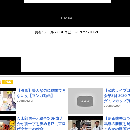
Close
6
共有:
メール
•
URLコピー
•
Editor
•
HTML
画
【漫画】美人なのに結婚でき
【公式ライブC
ない女【マンガ動画】
会第2日 2020
youtube.com
ダミンカップ(予.
youtube.com
金太郎選手と総合対決!京之
【朝倉未来コラ
介が腕十字を決める!?【プロ
武尊の勝敗を
ボクサーvs総合...
まさかの回答が!