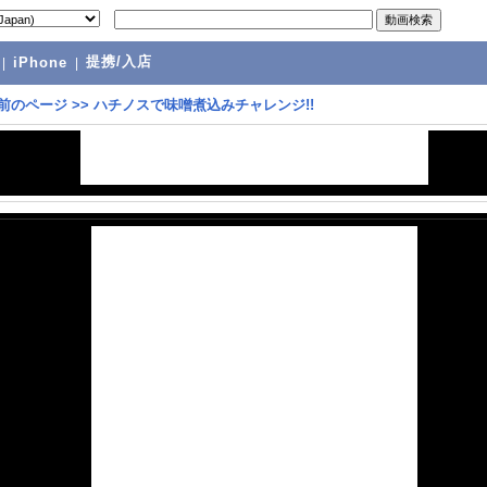
提携/入店
|
iPhone
|
前のページ
>>
ハチノスで味噌煮込みチャレンジ!!