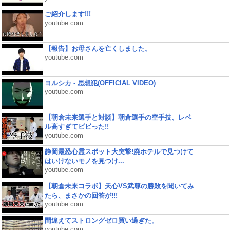
ご紹介します!!!
youtube.com
【報告】お母さんを亡くしました。
youtube.com
ヨルシカ - 思想犯(OFFICIAL VIDEO)
youtube.com
【朝倉未来選手と対談】朝倉選手の空手技、レベ
ル高すぎてビビった!!
youtube.com
静岡最恐心霊スポット大突撃!廃ホテルで見つけて
はいけないモノを見つけ...
youtube.com
【朝倉未来コラボ】天心VS武尊の勝敗を聞いてみ
たら、まさかの回答が!!!
youtube.com
間違えてストロングゼロ買い過ぎた。
youtube.com