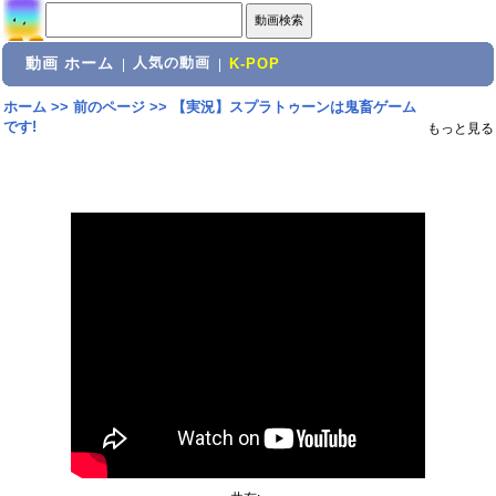
動画 ホーム
人気の動画
|
|
K-POP
ホーム
>>
前のページ
>>
【実況】スプラトゥーンは鬼畜ゲーム
です!
もっと見る