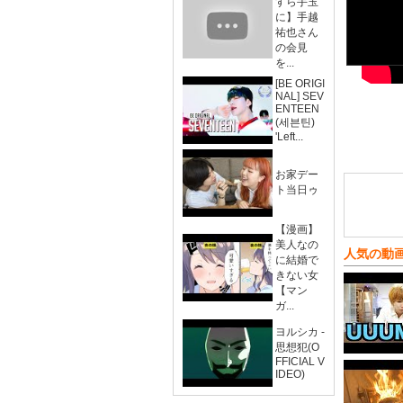
すら手玉
に】手越
祐也さん
の会見
を...
[BE ORIGI
NAL] SEV
ENTEEN
(세븐틴)
'Left...
お家デー
ト当日ゥ
【漫画】
美人なの
人気の動
に結婚で
きない女
【マン
ガ...
ヨルシカ -
思想犯(O
FFICIAL V
IDEO)