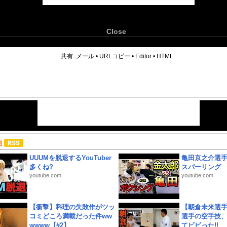
Close
6
共有:
メール
•
URLコピー
•
Editor
•
HTML
画
UUUMを脱退するYouTuber
亀田京之介選
多くね?
スパーリング
youtube.com
youtube.com
【衝撃】料理の失敗作がツッ
【朝倉未来選
コミどころ満載だった件ww
選手の空手技
wwww【#2】
てビビった!!