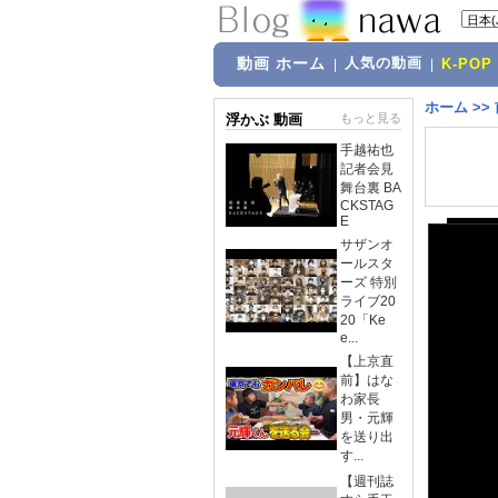
動画 ホーム
人気の動画
|
|
K-POP
ホーム
>>
浮かぶ 動画
もっと見る
手越祐也
記者会見
舞台裏 BA
CKSTAG
E
サザンオ
ールスタ
ーズ 特別
ライブ20
20「Ke
e...
【上京直
前】はな
わ家長
男・元輝
を送り出
す...
【週刊誌