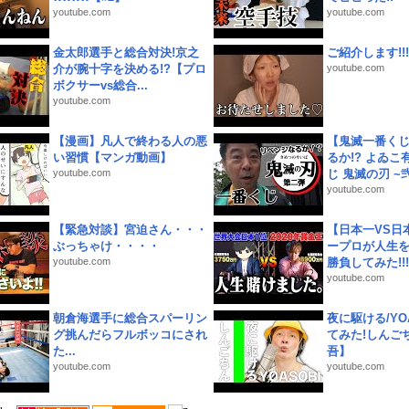
youtube.com
youtube.com
金太郎選手と総合対決!京之
ご紹介します!!!
介が腕十字を決める!?【プロ
youtube.com
ボクサーvs総合...
youtube.com
【漫画】凡人で終わる人の悪
【鬼滅一番く
い習慣【マンガ動画】
るか!? よゐ
youtube.com
じ 鬼滅の刃 ~弐.
youtube.com
【緊急対談】宮迫さん・・・
【日本一VS日
ぶっちゃけ・・・・
ープロが人生
youtube.com
勝負してみた!!!!!
youtube.com
朝倉海選手に総合スパーリン
夜に駆ける/YOA
グ挑んだらフルボッコにされ
てみた!しんご
た...
吾】
youtube.com
youtube.com