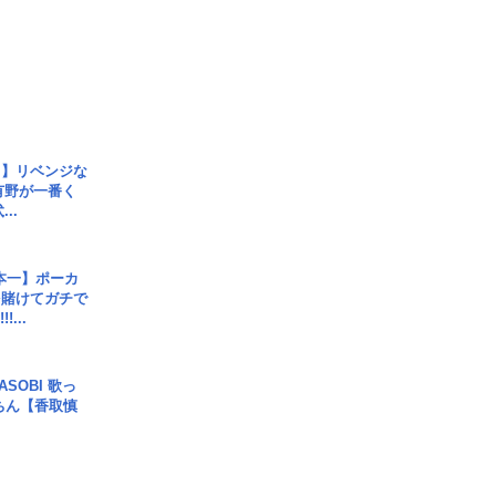
じ】リベンジな
こ有野が一番く
..
本一】ポーカ
を賭けてガチで
!...
SOBI 歌っ
ちん【香取慎