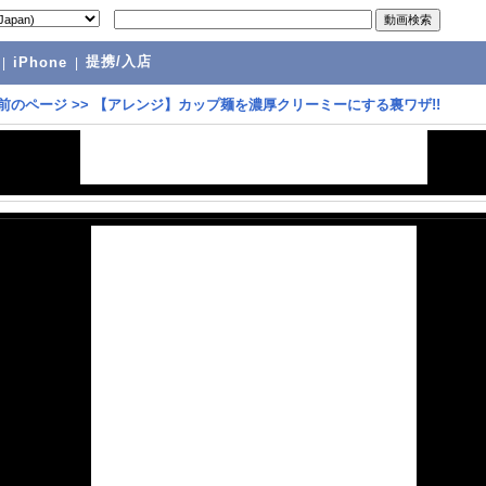
提携/入店
|
iPhone
|
前のページ
>>
【アレンジ】カップ麺を濃厚クリーミーにする裏ワザ!!