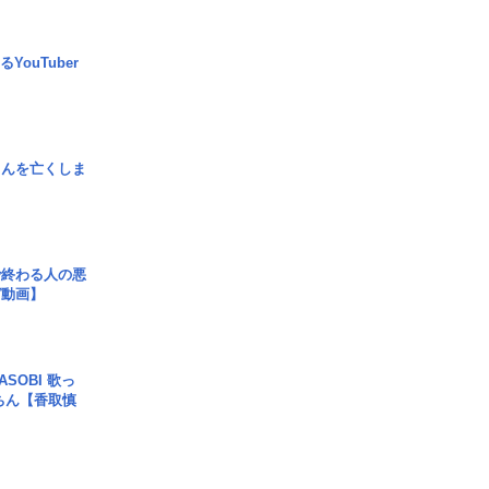
YouTuber
さんを亡くしま
で終わる人の悪
ガ動画】
SOBI 歌っ
ちん【香取慎