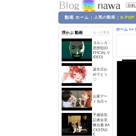
動画 ホーム
人気の動画
|
|
K-POP
ホーム
>>
浮かぶ 動画
もっと見る
ヨルシカ -
思想犯(O
FFICIAL V
IDEO)
誕生日お
めでとう
♡
お家デー
ト当日ゥ
手越祐也
記者会見
舞台裏 BA
CKSTAG
E