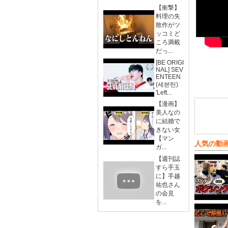
【衝撃】
料理の失
敗作がツ
ッコミど
ころ満載
だっ...
[BE ORIGI
NAL] SEV
ENTEEN
(세븐틴)
'Left...
【漫画】
美人なの
に結婚で
きない女
【マン
人気の動
ガ...
【週刊誌
すら手玉
に】手越
祐也さん
の会見
を...