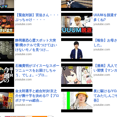
【緊急対談】宮迫さん・・・
UUUMを脱退する
ぶっちゃけ・・・・
多くね?
youtube.com
youtube.com
静岡最恐心霊スポット大突
【報告】お母
撃!廃ホテルで見つけてはい
した。
けないモノを見つけ...
youtube.com
youtube.com
石橋貴明がゴイスーなスポー
【漫画】凡人
ツニュースをお届けしちゃ
い習慣【マン
う、でしょ。~プロ...
youtube.com
youtube.com
金太郎選手と総合対決!京之
夜に駆ける/YOA
介が腕十字を決める!?【プロ
てみた!しんご
ボクサーvs総合...
吾】
youtube.com
youtube.com