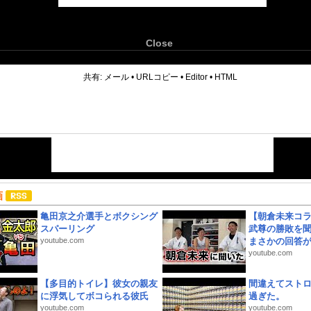
Close
6
共有:
メール
•
URLコピー
•
Editor
•
HTML
画
亀田京之介選手とボクシング
【朝倉未来コラ
スパーリング
武尊の勝敗を
youtube.com
まさかの回答が!
youtube.com
【多目的トイレ】彼女の親友
間違えてスト
に浮気してボコられる彼氏
過ぎた。
youtube.com
youtube.com