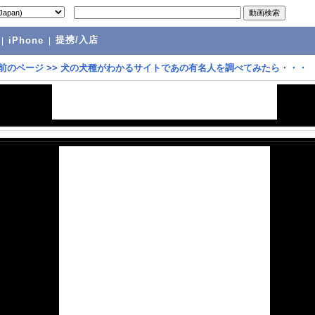
提携/入店
|
iPhone
|
前のページ
>>
犬の犬種がわかるサイトであの有名人を調べてみたら・・・