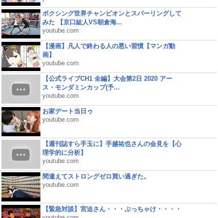
ボクシング世界チャンピオンとスパーリングして
みた 【京口紘人VS朝倉海...
youtube.com
【漫画】凡人で終わる人の悪い習慣【マンガ動
画】
youtube.com
【公式ライブCH1 全編】大会第2日 2020 アー
ス・モンダミンカップ(予...
youtube.com
お家デート当日ゥ
youtube.com
【週刊誌すら手玉に】手越祐也さんの会見を【心
理学的に分析】
youtube.com
間違えてストロングゼロ買い過ぎた。
youtube.com
【緊急対談】宮迫さん・・・ぶっちゃけ・・・・
youtube.com