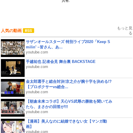
共有:
もっと見
人気の動画
る
サザンオールスターズ 特別ライブ2020「Keep S
milin’ ~皆さん、あ...
youtube.com
手越祐也 記者会見 舞台裏 BACKSTAGE
youtube.com
金太郎選手と総合対決!京之介が腕十字を決める!?
【プロボクサーvs総合...
youtube.com
【朝倉未来コラボ】天心VS武尊の勝敗を聞いてみ
たら、まさかの回答が!!!
youtube.com
【漫画】美人なのに結婚できない女【マンガ動
画】
youtube.com