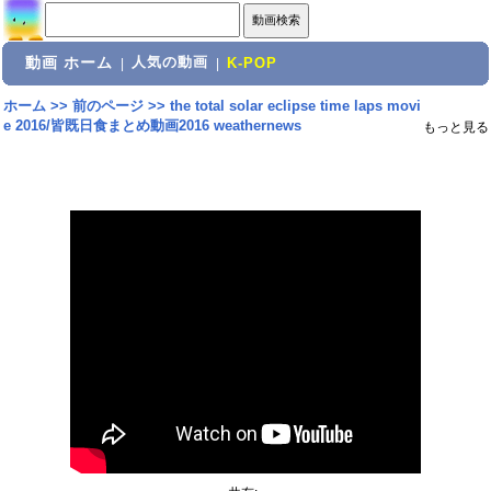
動画 ホーム
人気の動画
|
|
K-POP
ホーム
>>
前のページ
>>
the total solar eclipse time laps movi
e 2016/皆既日食まとめ動画2016 weathernews
もっと見る