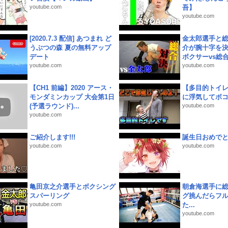
youtube.com
吾】
youtube.com
[2020.7.3 配信] あつまれ ど
金太郎選手と総
うぶつの森 夏の無料アップ
介が腕十字を決
デート
ボクサーvs総合.
youtube.com
youtube.com
【CH1 前編】2020 アース・
【多目的トイ
モンダミンカップ 大会第1日
に浮気してボ
(予選ラウンド)...
youtube.com
youtube.com
ご紹介します!!!
誕生日おめで
youtube.com
youtube.com
亀田京之介選手とボクシング
朝倉海選手に
スパーリング
グ挑んだらフ
youtube.com
た...
youtube.com