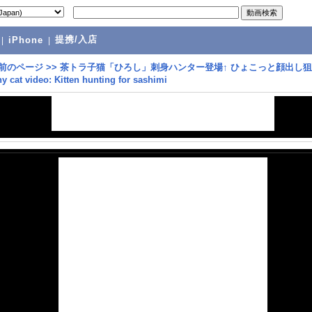
提携/入店
|
iPhone
|
前のページ
>>
茶トラ子猫「ひろし」刺身ハンター登場↑ ひょこっと顔出し
cat video: Kitten hunting for sashimi