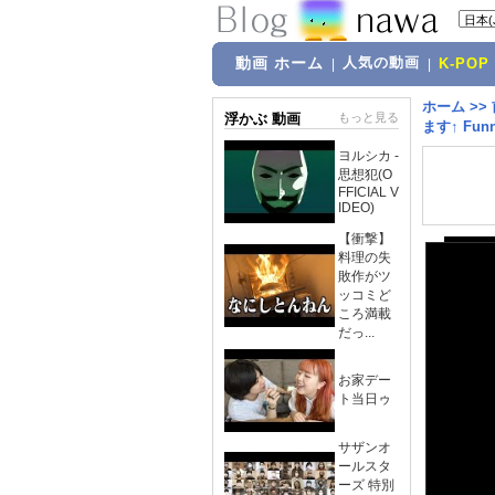
動画 ホーム
人気の動画
|
|
K-POP
ホーム
>>
浮かぶ 動画
もっと見る
ます↑ Funny 
ヨルシカ -
思想犯(O
FFICIAL V
IDEO)
【衝撃】
料理の失
敗作がツ
ッコミど
ころ満載
だっ...
お家デー
ト当日ゥ
サザンオ
ールスタ
ーズ 特別