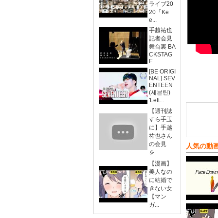
ライブ20
20「Ke
e...
手越祐也
記者会見
舞台裏 BA
CKSTAG
E
[BE ORIGI
NAL] SEV
ENTEEN
(세븐틴)
'Left...
【週刊誌
すら手玉
に】手越
祐也さん
の会見
人気の動
を...
【漫画】
美人なの
に結婚で
きない女
【マン
ガ...