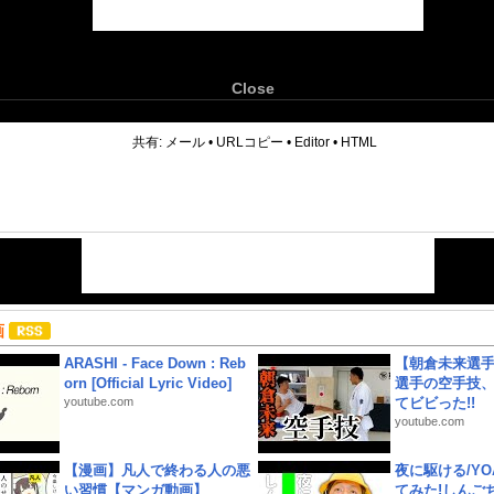
Close
6
共有:
メール
•
URLコピー
•
Editor
•
HTML
画
ARASHI - Face Down : Reb
【朝倉未来選
orn [Official Lyric Video]
選手の空手技
youtube.com
てビビった!!
youtube.com
【漫画】凡人で終わる人の悪
夜に駆ける/YOA
い習慣【マンガ動画】
てみた!しんご