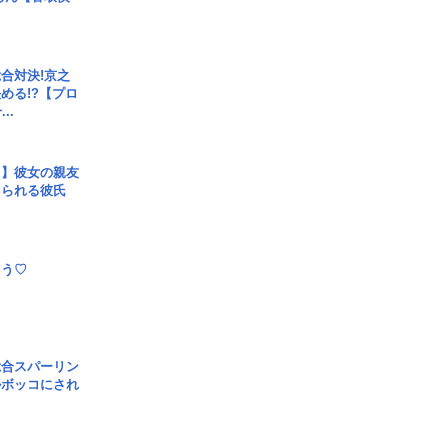
合対決!京之
める!?【プロ
..
レ】彼女の親友
コられる彼氏
とう♡
総合スパーリン
ルボッコにされ