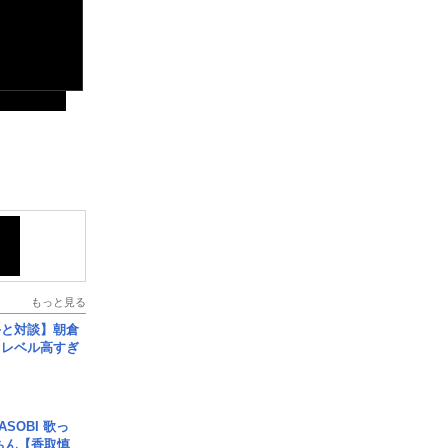
もっと見る
手と対談】朝倉
、レベル高すぎ
SOBI 歌っ
ちん【香取慎